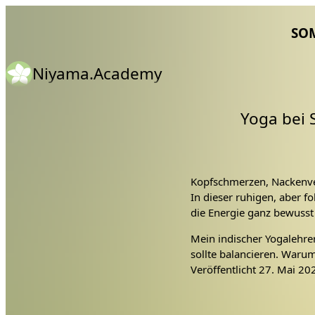
SO
Niyama.Academy
Yoga bei 
Kopfschmerzen, Nackenve
In dieser ruhigen, aber f
die Energie ganz bewusst
Mein indischer Yogalehre
sollte balancieren. Waru
Konzentration erfordern u
Veröffentlicht
27. Mai 20
Ergänzt durch die beruh
und einen weichen, unters