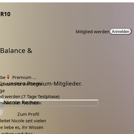
R10
Mitglied werden
Anmelden
 Balance &
be
🧘‍♀️
Premium Mitglieder
 für unsere Premium-Mitglieder.
Spanien
Für Anfänger
ga
ied werden (7 Tage Testphase)
Nicole Reiher
melden zum Anschauen
Zum Profil
eitet Nicole seit vielen
ie liebe es, ihr Wissen
u geben und ihre