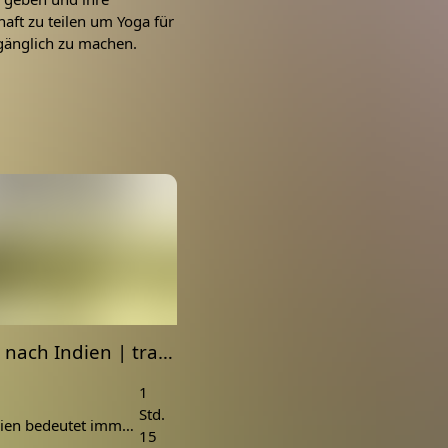
aft zu teilen um Yoga für
gänglich zu machen.
Ausflug nach Indien | traditionelle indische Hatha Yoga Stunde
1
Std.
Gruß aus Indien bedeutet immer ein bunter Mix aus Aktivierung und Entspannung.
15