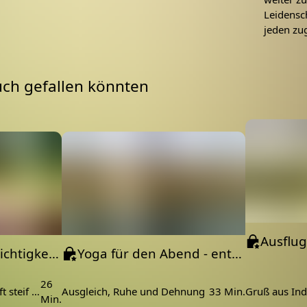
etzt loslassen. 🫶
Leidensch
brauchst:
jeden zu
 dicke, feste Kissen)
uch gefallen könnten
in kleines Tuch, um es über die Augane zu legen)
Featured
band (optional für Savasana)
Featured
eidung
n 00:30 Sponsor 02:15 Ankommen, Massage 08:48
ulterblätterdehnung 14:09 freies Katze Kuh 15:13
-6 Atemübung 19:17 Balancen 24:22 Entspannung im
 in Shavasana 33:00 Abschluss / Namasté
Yoga für mehr Leichtigkeit & Wohlempfinden | für Beginner
Yoga für den Abend - entspannen und sanft dehnen in 30min mit Nadi Shodhana Pranayama
aimer): Diese Yoga-Einheit ist wunderbar bei leichten
opfschmerzen und Stress. Sie ersetzt jedoch keinen
26
Fühlst du dich morgens oft steif oder nach einem langen Arbeitstag völlig „gestaucht“?
Ausgleich, Ruhe und Dehnung
33 Min.
nter akuter, stark pochender Migräne leidest, ist
Min.
chtige für deinen Körper. In diesem Fall gönne dir