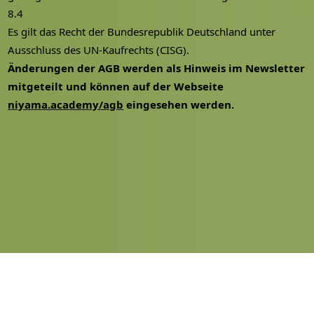
8.4
Es gilt das Recht der Bundesrepublik Deutschland unter
Ausschluss des UN-Kaufrechts (CISG).
Änderungen der AGB werden als Hinweis im Newsletter
mitgeteilt und können auf der Webseite
niyama.academy/agb
eingesehen werden.