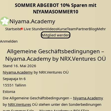
SOMMER ABGEBOT 10% Sparen mit
NIYAMASOMMER10
Niyama.Academy
Startseite
Live Stunden
Videos
Kurse
Team
Partner
Blog
Mehr
Mitglied werden
Anmelden
Allgemeine Geschäftsbedingungen –
Niyama.Academy by NRX.Ventures OÜ
Stand 16. Mai 2026
Niyama.Academy
by NRX.Ventures OÜ
Sepapaja tn 6
15551 Tallinn
Estonia
Die Allgemeine Geschäftsbedingungen –
Niyama.Academy
by
NRX.Ventures
OÜ stehen unter den Sonderbedinungen
zum Summer Sale —
Niyama.Academy
x BOLSTair