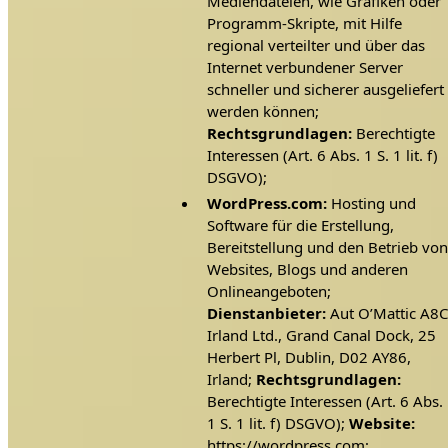
Mediendateien, wie Grafiken oder
Programm-Skripte, mit Hilfe
regional verteilter und über das
Internet verbundener Server
schneller und sicherer ausgeliefert
werden können;
Rechtsgrundlagen:
Berechtigte
Interessen (Art. 6 Abs. 1 S. 1 lit. f)
DSGVO);
WordPress.com:
Hosting und
Software für die Erstellung,
Bereitstellung und den Betrieb von
Websites, Blogs und anderen
Onlineangeboten;
Dienstanbieter:
Aut O’Mattic A8C
Irland Ltd., Grand Canal Dock, 25
Herbert Pl, Dublin, D02 AY86,
Irland;
Rechtsgrundlagen:
Berechtigte Interessen (Art. 6 Abs.
1 S. 1 lit. f) DSGVO);
Website:
https://wordpress.com;