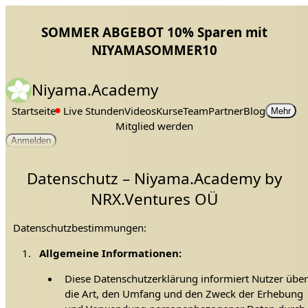
SOMMER ABGEBOT 10% Sparen mit
NIYAMASOMMER10
Niyama.Academy
Startseite
Live Stunden
Videos
Kurse
Team
Partner
Blog
Mehr
Mitglied werden
Anmelden
Datenschutz – Niyama.Academy by
NRX.Ventures OÜ
Datenschutzbestimmungen:
Allgemeine Informationen:
Diese Datenschutzerklärung informiert Nutzer übe
die Art, den Umfang und den Zweck der Erhebung