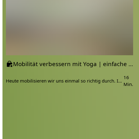
Mobilität verbessern mit Yoga | einfache Übungen am Boden | für Anfänger geeignet | Bali Video
16
Heute mobilisieren wir uns einmal so richtig durch. Ich habe meine Lieblingsübungen für dich eingepackt und hoffe natürlich du hast große Freude daran. Gefilmt haben wir in einem wunderschönen Palmen Park auf Bali 🌾. Ich muss mich manchmal selbst zwicken, weil die Umgebung so so schön war 🙈.
Min.