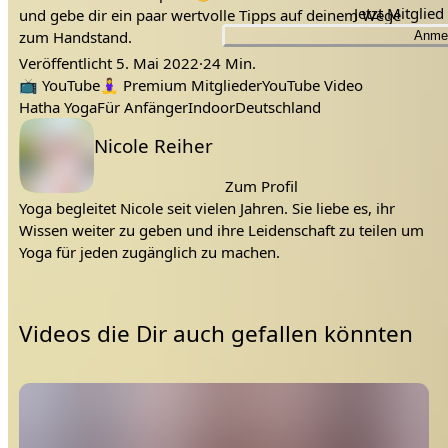
Jetzt Mitglie
und gebe dir ein paar wertvolle Tipps auf deinem Wege
zum Handstand.
Anme
Veröffentlicht
5. Mai 2022
·
24 Min.
Yoga
Tags:
Für Anfänger
armbalancen
yoga deutsch
yoga mit nicole
yoga mit nicole reiher
Kostenlos
handstand
handstand anfänger
handstand für anfänger
handstand lernen
handstand lernen für anfänger
handstand routine
handstand training
handstand tutorial
Hatha Yoga für Anfänger
Nicole Reiher
📺
YouTube
🧘‍♀️
Premium Mitglieder
YouTube Video
Hatha Yoga
Für Anfänger
Indoor
Deutschland
Lehrer:
Nicole Reiher
Zum Profil
Yoga begleitet Nicole seit vielen Jahren. Sie liebe es, ihr
Wissen weiter zu geben und ihre Leidenschaft zu teilen um
Yoga für jeden zugänglich zu machen.
Videos die Dir auch gefallen könnten