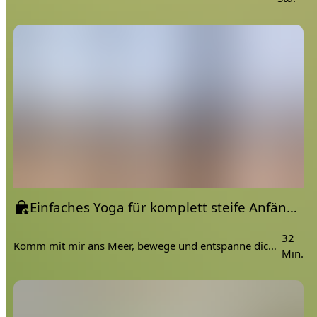
Einfaches Yoga für komplett steife Anfänger | am Meer
32
Komm mit mir ans Meer, bewege und entspanne dich 🐚⛵️🐟. Für deinen Körper lege dir bitte eine Decke und einen Gürtel bereit. Wie immer gilt: alles kann, nichts muss. 💚
Min.