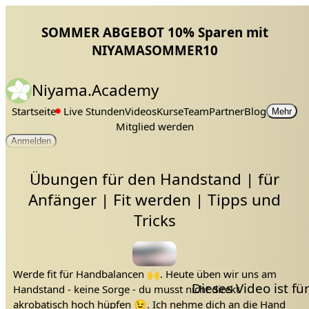
SOMMER ABGEBOT 10% Sparen mit
NIYAMASOMMER10
Niyama.Academy
Startseite
Live Stunden
Videos
Kurse
Team
Partner
Blog
Mehr
Mitglied werden
Anmelden
Übungen für den Handstand | für
Anfänger | Fit werden | Tipps und
Tricks
Werde fit für Handbalancen 🙌. Heute üben wir uns am
Dieses Video ist f
Handstand - keine Sorge - du musst nicht direkt
akrobatisch hoch hüpfen 😉. Ich nehme dich an die Hand