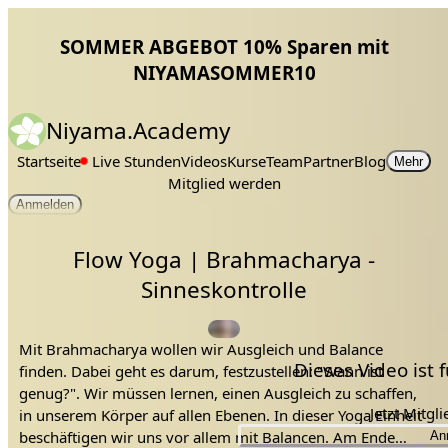
SOMMER ABGEBOT 10% Sparen mit
NIYAMASOMMER10
Niyama.Academy
Startseite
Live Stunden
Videos
Kurse
Team
Partner
Blog
Mehr
Mitglied werden
Anmelden
Flow Yoga | Brahmacharya -
Sinneskontrolle
Mit Brahmacharya wollen wir Ausgleich und Balance
Dieses Video ist
finden. Dabei geht es darum, festzustellen: "Wann ist
genug?". Wir müssen lernen, einen Ausgleich zu schaffen,
Jetzt Mitgl
in unserem Körper auf allen Ebenen. In dieser Yoga Einheit
beschäftigen wir uns vor allem mit Balancen. Am Ende
An