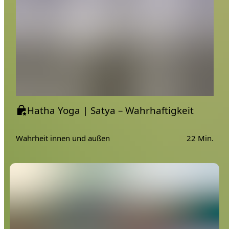
Hatha Yoga | Satya – Wahrhaftigkeit
Wahrheit innen und außen
22 Min.