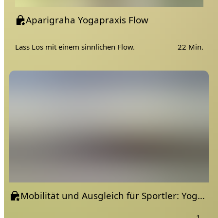
Aparigraha Yogapraxis Flow
Lass Los mit einem sinnlichen Flow.
22 Min.
Mobilität und Ausgleich für Sportler: Yoga mit BOLSTAir für geschmeidige Beine und Hüften
1