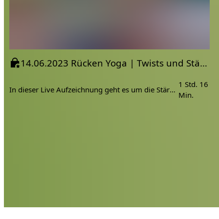
14.06.2023 Rücken Yoga | Twists und Stärkung
1 Std. 16
In dieser Live Aufzeichnung geht es um die Stärkung der Rückenmuskulatur.
Min.