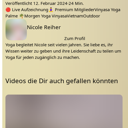
üben wir die Wechselatmung Anuloma Viloma.
Veröffentlicht
12. Februar 2024
·
24 Min.
Yama
Yamas
Tags:
Enthaltsamkeit
Brama
Niyama
Niyamas
🔴
Live Aufzeichnung
🧘‍♀️
Premium Mitglieder
Vinyasa Yoga
Palme 🌴
Morgen Yoga Vinyasa
Vietnam
Outdoor
Lehrer:
Nicole Reiher
Zum Profil
Yoga begleitet Nicole seit vielen Jahren. Sie liebe es, ihr
Wissen weiter zu geben und ihre Leidenschaft zu teilen um
Yoga für jeden zugänglich zu machen.
Videos die Dir auch gefallen könnten