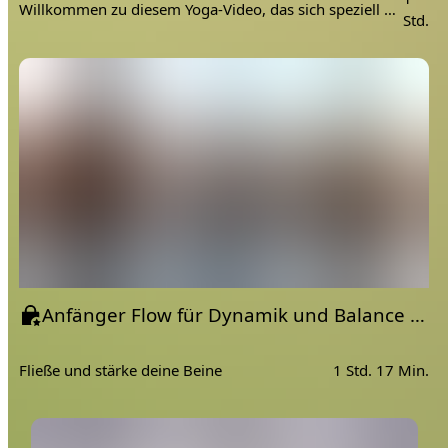
Willkommen zu diesem Yoga-Video, das sich speziell an Sportler richtet - einschließlich Männer, die sich viel bewegen. In dieser Einheit konzentrieren wir uns auf das Dehnen der Beine, Hüften und auf einen inneren Ausgleich, der zu deiner sportlichen "Action" im Training passt.
Std.
Anfänger Flow für Dynamik und Balance | Vinyasa Yoga
Fließe und stärke deine Beine
1 Std. 17 Min.