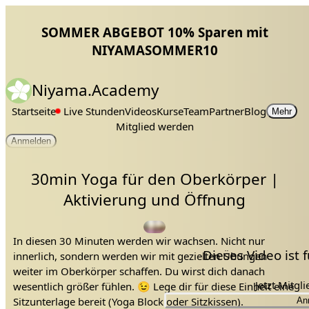
SOMMER ABGEBOT 10% Sparen mit
NIYAMASOMMER10
Niyama.Academy
Startseite
Live Stunden
Videos
Kurse
Team
Partner
Blog
Mehr
Mitglied werden
Anmelden
30min Yoga für den Oberkörper |
Aktivierung und Öffnung
In diesen 30 Minuten werden wir wachsen. Nicht nur
Dieses Video ist
innerlich, sondern werden wir mit gezielten Übungen
weiter im Oberkörper schaffen. Du wirst dich danach
Jetzt Mitgl
wesentlich größer fühlen. 😉 Lege dir für diese Einheit eine
Sitzunterlage bereit (Yoga Block oder Sitzkissen).
An