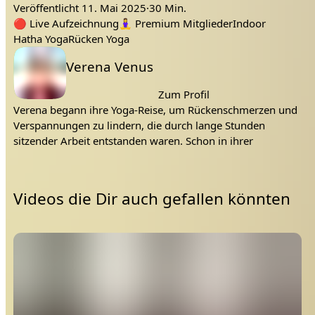
Veröffentlicht
11. Mai 2025
·
30 Min.
Wir üben heute gezielt für etwas mehr Öffnung in der
rücken
zypern
Tags:
aktivierung
verena
yoga
öffnung
weite
🔴
Live Aufzeichnung
🧘‍♀️
Premium Mitglieder
Indoor
Brust und dadurch auch Kräftigung im Rücken 🙏
Hatha Yoga
Rücken Yoga
Lehrer:
Verena Venus
Zum Profil
Verena begann ihre Yoga-Reise, um Rückenschmerzen und
Verspannungen zu lindern, die durch lange Stunden
sitzender Arbeit entstanden waren. Schon in ihrer
Videos die Dir auch gefallen könnten