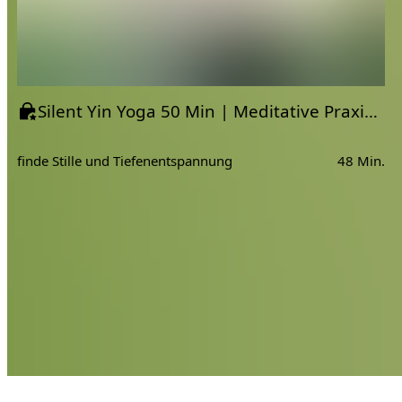
Silent Yin Yoga 50 Min | Meditative Praxis mit Timer - Kein Sprechen
finde Stille und Tiefenentspannung
48 Min.