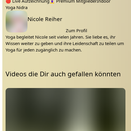
rest
Tags:
entspannung
körperreise
Reise
deep sleep
nidra
🔴
Live Aufzeichnung
🧘‍♀️
Premium Mitglieder
Indoor
Namasté und ganz viel Entspannung 💆‍♀️
Yoga Nidra
Lehrer:
Nicole Reiher
Zum Profil
Yoga begleitet Nicole seit vielen Jahren. Sie liebe es, ihr
Wissen weiter zu geben und ihre Leidenschaft zu teilen um
Yoga für jeden zugänglich zu machen.
Videos die Dir auch gefallen könnten