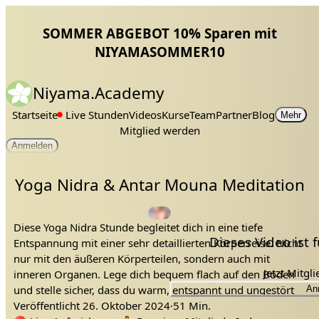
SOMMER ABGEBOT 10% Sparen mit
NIYAMASOMMER10
Niyama.Academy
Startseite
Live Stunden
Videos
Kurse
Team
Partner
Blog
Mehr
Mitglied werden
Anmelden
Yoga Nidra & Antar Mouna Meditation
Diese Yoga Nidra Stunde begleitet dich in eine tiefe
Dieses Video ist
Entspannung mit einer sehr detaillierten Körperreise. Nicht
nur mit den äußeren Körperteilen, sondern auch mit
Jetzt Mitgl
inneren Organen. Lege dich bequem flach auf den Boden
und stelle sicher, dass du warm, entspannt und ungestört
An
liegen kannst.
Veröffentlicht
26. Oktober 2024
·
51 Min.