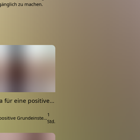
gänglich zu machen.
Yin Yoga für eine positive Verbindung mit dem Fluss des Lebens | Öffnung der Längen
1
Yin Yoga für positive Grundeinstellung, Zuversicht und Offenheit
Std.