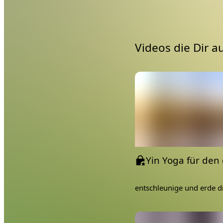
großes Kissen
kleine Kissen oder 
Decke für Savasana 
Videos die Dir a
Viel Spaß mit der Einheit,
entschleunige und erde d