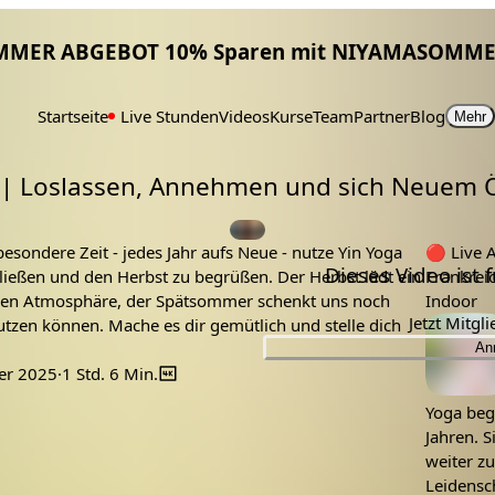
MMER ABGEBOT 10% Sparen mit NIYAMASOMME
Startseite
Live Stunden
Videos
Kurse
Team
Partner
Blog
Mehr
 | Loslassen, Annehmen und sich Neuem
im Spätsommer
indoor
los lassen
spätsommer
stress
Tags:
Frankreich
entspannung
yin
yin yoga
bei stress
dehnung
esondere Zeit - jedes Jahr aufs Neue - nutze Yin Yoga
🔴
Live Aufze
Dieses Video ist
eßen und den Herbst zu begrüßen. Der Herbst lädt ein
Frankrei
den Atmosphäre, der Spätsommer schenkt uns noch
Indoor
Jetzt Mitgl
Lehrer:
nutzen können. Mache es dir gemütlich und stelle dich
An
er 2025
·
1 Std. 6 Min.
 Yin Yoga:
Yoga begl
Jahren. S
eidung
weiter z
Leidensch