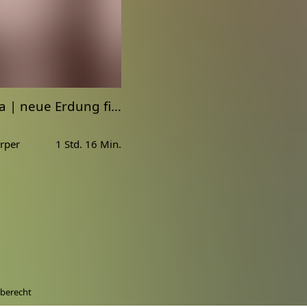
Yin Yoga | neue Erdung finden | Stabilität und Sicherheit fördern
rper
1 Std. 16 Min.
berecht