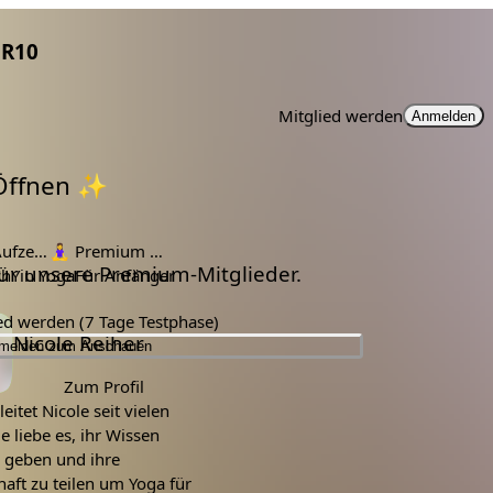
R10
Mitglied werden
Anmelden
 Öffnen ✨
ichnung
🧘‍♀️
Premium Mitglieder
 für unsere Premium-Mitglieder.
ch
Yin Yoga
Für Anfänger
ied werden (7 Tage Testphase)
Nicole Reiher
melden zum Anschauen
Zum Profil
eitet Nicole seit vielen
ie liebe es, ihr Wissen
u geben und ihre
aft zu teilen um Yoga für