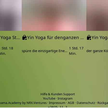
Klassische Hatha Yoga Stunde | Mantra | Pranayama | Meditation
Yin Yoga für denganzen Körper | Yin im Sommer
1 Std. 18
1 Std. 17
spüre die einzigartige Energie von Yin
der ganze Kö
Min.
Min.
Hilfe & Kunden Support
YouTube
·
Instagram
yama.Academy by NRX.Ventures
·
Impressum
·
AGB
·
Datenschutz
·
Rückga
v2025.11.2