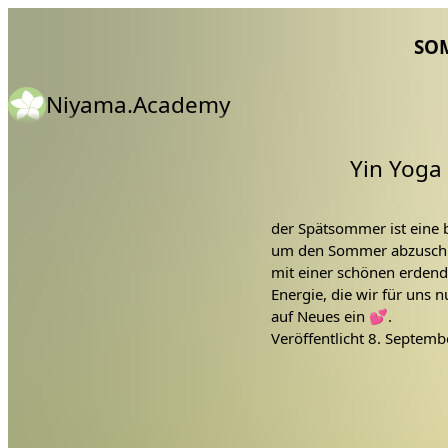
SO
Niyama.Academy
Yin Yoga
der Spätsommer ist eine b
um den Sommer abzuschli
mit einer schönen erden
Energie, die wir für uns 
auf Neues ein 💕.
Veröffentlicht
8. Septemb
Materialien wie immer im
Unterlage
bequeme warme Kl
Yogablöcke