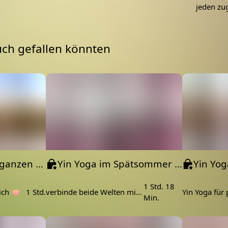
jeden zu
Decke
oder um sich darauf zu setzen/legen
uch gefallen könnten
 Namasté, deine Nicole.
Yin Yoga für den ganzen Körper | eine Einheit zu jeder Zeit
Yin Yoga im Spätsommer / Frühherbst 💚 Decke Körper und Seele zu
1 Std. 18
ich 🪷
1 Std.
verbinde beide Welten miteinander
Min.