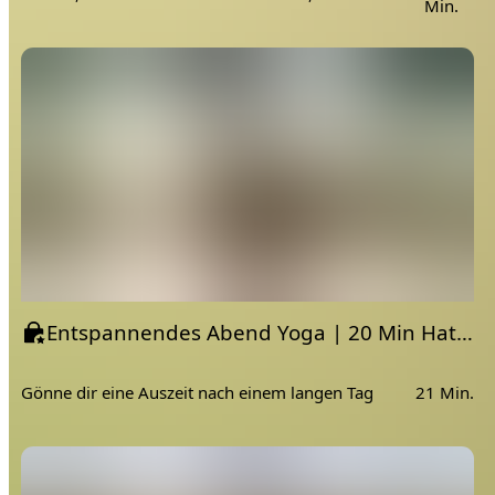
Min.
Entspannendes Abend Yoga | 20 Min Hatha Übungen mit Hilfsmitteln zum Stressabbau
Gönne dir eine Auszeit nach einem langen Tag
21 Min.
ed