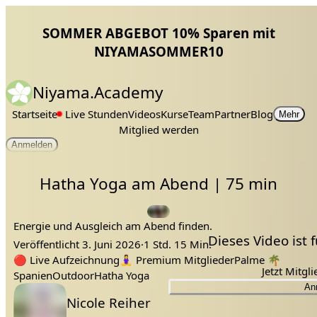
SOMMER ABGEBOT 10% Sparen mit
NIYAMASOMMER10
Niyama.Academy
Startseite
Live Stunden
Videos
Kurse
Team
Partner
Blog
Mehr
Mitglied werden
Anmelden
Hatha Yoga am Abend | 75 min
Energie und Ausgleich am Abend finden.
Dieses Video ist
Veröffentlicht
3. Juni 2026
·
1 Std. 15 Min.
licht
Tags:
abend yoga
abendyoga
ausgleich
energetisierend
energie
🔴
Live Aufzeichnung
🧘‍♀️
Premium Mitglieder
Palme 🌴
Jetzt Mitgl
Spanien
Outdoor
Hatha Yoga
An
Lehrer:
Nicole Reiher