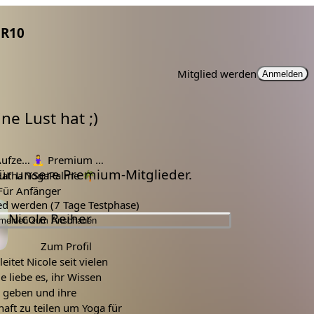
R10
Mitglied werden
Anmelden
e Lust hat ;)
ichnung
🧘‍♀️
Premium Mitglieder
 für unsere Premium-Mitglieder.
atha Yoga
Palme 🌴
Für Anfänger
ied werden (7 Tage Testphase)
Nicole Reiher
melden zum Anschauen
Zum Profil
eitet Nicole seit vielen
ie liebe es, ihr Wissen
u geben und ihre
aft zu teilen um Yoga für