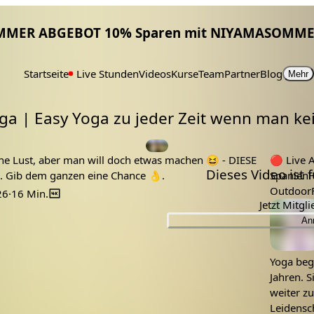
MMER ABGEBOT 10% Sparen mit NIYAMASOMME
Startseite
Live Stunden
Videos
Kurse
Team
Partner
Blog
Mehr
ga | Easy Yoga zu jeder Zeit wenn man kein
leicht
lockeres yoga
freude
Yoga
Yoga mit Nicole Reiher
simple
stress abbauen
Tags:
Für Anfänger
abendyoga
am abend
einfach
einfaches yoga
einheit
keine Lust
kurz
yoga für den abend
yoga zum abschalten
yoga zum spaß
15min
20min
25min
Kostenlos
dehnen
ganzer körper
Hatha Yoga für Anfänger
Nicole Reiher
wohl fühlen
mobilisieren
ine Lust, aber man will doch etwas machen 😆 - DIESE
🔴
Live Aufze
Dieses Video ist
ich. Gib dem ganzen eine Chance 👌.
Spanien
H
Outdoor
26
·
16 Min.
Jetzt Mitgl
Lehrer:
An
Yoga begl
Jahren. S
weiter z
Leidensch