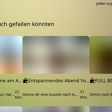
jeden zu
uch gefallen könnten
Featured
DEINE Yoga Routine am Abend | perfekt zum runter kommen
Entspannendes Abend Yoga | 20 Min Hatha Übungen mit Hilfsmitteln zum Stressabbau
22
21
Stress auf Arbeit, viel zu tun, hartes Workout - diese Einheit ist DIE perfekte Yoga Routine
Gönne dir eine Auszeit nach einem langen Tag
Min.
Min.
Featured