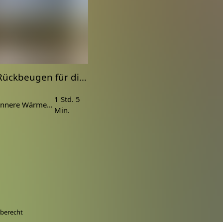
sanfte Rückbeugen für die Integration der LIEBE 💞 | Herzchakra
1 Std. 5
Yoga für die innere Wärme und Liebe
Min.
berecht