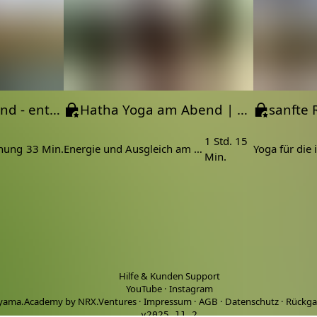
Yoga für den Abend - entspannen und sanft dehnen in 30min mit Nadi Shodhana Pranayama
Hatha Yoga am Abend | 75 min
1 Std. 15
hnung
33 Min.
Energie und Ausgleich am Abend finden
Min.
Hilfe & Kunden Support
YouTube
·
Instagram
yama.Academy by NRX.Ventures
·
Impressum
·
AGB
·
Datenschutz
·
Rückga
v2025.11.2