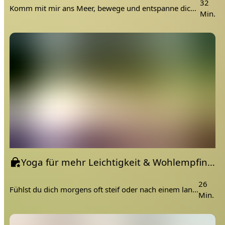
32
Komm mit mir ans Meer, bewege und entspanne dich 🐚⛵️🐟. Für deinen Körper lege dir bitte eine Decke und einen Gürtel bereit. Wie immer gilt: alles kann, nichts muss. 💚
Min.
Yoga für mehr Leichtigkeit & Wohlempfinden | für Beginner
26
Fühlst du dich morgens oft steif oder nach einem langen Arbeitstag völlig „gestaucht“?
Min.