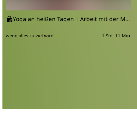
Yoga an heißen Tagen | Arbeit mit der Mondenergie / Ida
wenn alles zu viel wird
1 Std. 11 Min.