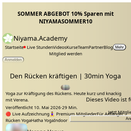
SOMMER ABGEBOT 10% Sparen mit
NIYAMASOMMER10
Niyama.Academy
Startseite
Live Stunden
Videos
Kurse
Team
Partner
Blog
Mehr
Mitglied werden
Anmelden
Den Rücken kräftigen | 30min Yoga
Yoga zur Kräftigung des Rückens. Heute kurz und knackig
Dieses Video ist
mit Verena.
Veröffentlicht
10. Mai 2026
·
29 Min.
Jetzt Mitgl
rücken
rückenschmerzen
Tags:
kräftigen
verspannungen
🔴
Live Aufzeichnung
🧘‍♀️
Premium Mitglieder
Für Anfänger
An
Rücken Yoga
Hatha Yoga
Indoor
Lehrer: