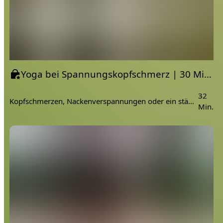
Yoga bei Spannungskopfschmerz | 30 Min. Erdung, Balance & Entspannung
32
Kopfschmerzen, Nackenverspannungen oder ein ständiges Gedankenkarussell? In dieser ruhigen, aber fokussierten 30-minütigen Hatha-Yoga-Einheit ziehen wir die Energie ganz bewusst aus dem Kopf nach unten in den Körper.
Min.