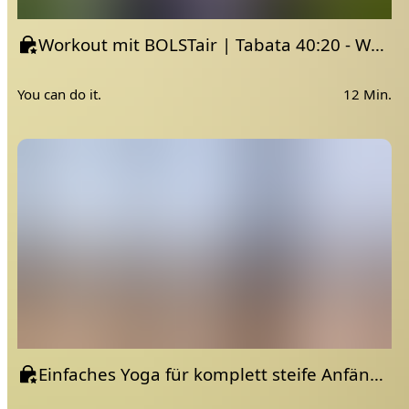
Workout mit BOLSTair | Tabata 40:20 - Woche 1
You can do it.
12 Min.
Einfaches Yoga für komplett steife Anfänger | am Meer