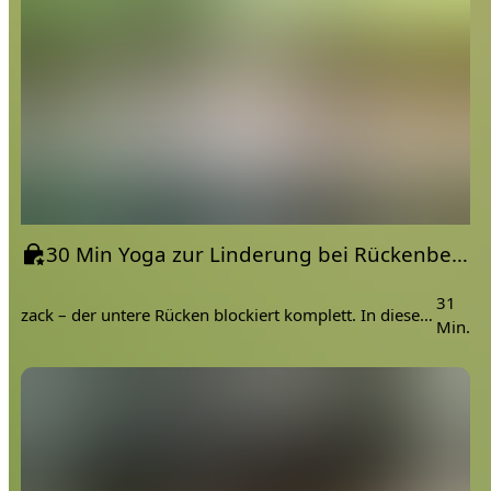
30 Min Yoga zur Linderung bei Rückenbeschwerden, Hexenschuss & ISG
31
zack – der untere Rücken blockiert komplett. In diesem 30-minütigen SOS-Video zeige ich dir eine extrem sanfte Routine ...
Min.