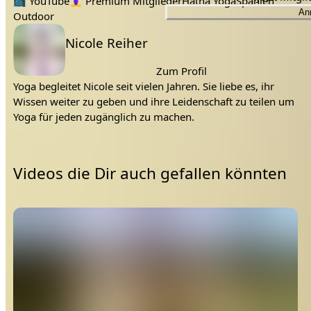
Tags:
📺
YouTube
🧘‍♀️
Premium Mitglieder
Hatha Yoga
Spanien
An
Outdoor
Lehrer:
Nicole Reiher
Zum Profil
Yoga begleitet Nicole seit vielen Jahren. Sie liebe es, ihr
Wissen weiter zu geben und ihre Leidenschaft zu teilen um
Yoga für jeden zugänglich zu machen.
Videos die Dir auch gefallen könnten