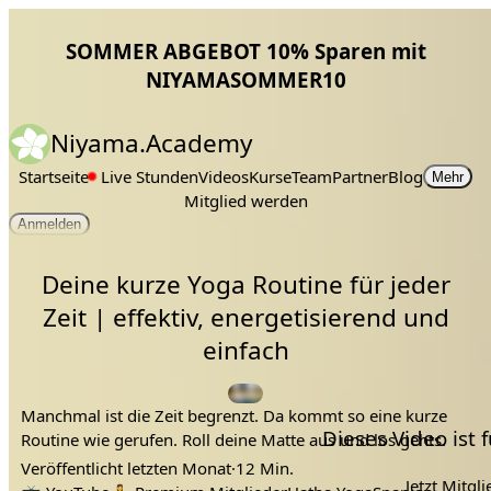
SOMMER ABGEBOT 10% Sparen mit
NIYAMASOMMER10
Niyama.Academy
Startseite
Live Stunden
Videos
Kurse
Team
Partner
Blog
Mehr
Mitglied werden
Anmelden
Deine kurze Yoga Routine für jeder
Zeit | effektiv, energetisierend und
einfach
Manchmal ist die Zeit begrenzt. Da kommt so eine kurze
Dieses Video ist
Routine wie gerufen. Roll deine Matte aus und los gehts.
Veröffentlicht
letzten Monat
·
12 Min.
Jetzt Mitgl
kurz
kurze einheit
yoga routine
ganzer körper
garten
plame