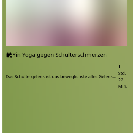
Yin Yoga gegen Schulterschmerzen
1
Std.
Das Schultergelenk ist das beweglichste alles Gelenke, weil es keine tiefe Gelenkpfanne besitzt. Es hält den Oberarmknochen durch Muskeln, Sehnen und Bänder in Position. Dadurch ist die Schulter sehr verletzungs- und schmerzanfällig.
22
Min.