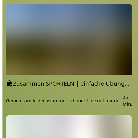
Zusammen SPORTELN | einfache Übungen für Oberkörper, Beine, Po und Beckenboden - Woche 3
25
Gemeinsam leiden ist immer schöner. Übe mit mir diese Workout und bekomme neue Energie.
Min.