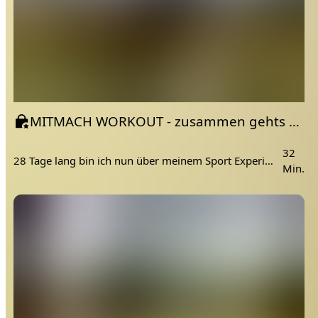
MITMACH WORKOUT - zusammen gehts besser | ganzer Körper Woche 5
32
28 Tage lang bin ich nun über meinem Sport Experiment und nehme dich mit. Viele von euch üben auch mit mir und wollen auch wieder zurück zur alten Fitness gelangen!
Min.