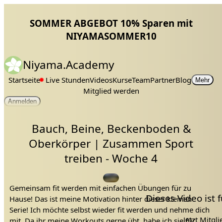
SOMMER ABGEBOT 10% Sparen mit
NIYAMASOMMER10
Niyama.Academy
Startseite
Live Stunden
Videos
Kurse
Team
Partner
Blog
Mehr
Mitglied werden
Anmelden
Bauch, Beine, Beckenboden &
Oberkörper | Zusammen Sport
treiben - Woche 4
Gemeinsam fit werden mit einfachen Übungen für zu
Dieses Video ist
Hause! Das ist meine Motivation hinter dieser kleinen
Serie! Ich möchte selbst wieder fit werden und nehme dich
Jetzt Mitgl
mit. Da ihr meine Workouts gerne übt, habe ich sie für