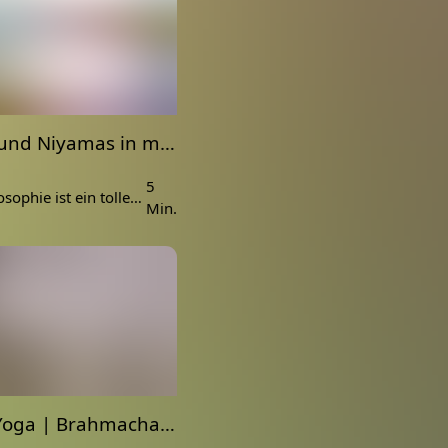
Yamas und Niyamas in meinem Leben | Wie sie mir helfen und mein Leben beeinflussen
5
Die Yogaphilosophie ist ein toller Begleiter in unserem Leben. Oft wenden wir sie schon unbewusst an. Die Yamas und Niyamas haben mir in ganz großen Lebensereignissen geholfen und mich unglaublich unterstützt.
Min.
Hatha Yoga | Brahmacharya - Sinneskontrolle