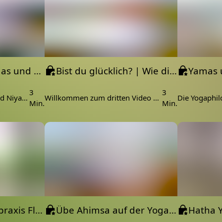
Was sind die Yamas und Niyamas | Yoga Philosophie | Lebenstipps | Weisheiten
Bist du glücklich? | Wie die Yamas und Niyamas diese Frage beantworten können
3
3
☀️ Was sind die Yamas und Niyamas? In dieser kleinen Videoserie möchte ich euch ein bisschen über die Yoga Philosophie erzählen.
Willkommen zum dritten Video aus der Serie "Yamas und Niyamas in deinem Leben". ☀️ Die Frage: "Bist du glücklich?" ist nicht leicht zu beantworten. In diesem Video zeige ich dir, wie du die Frage für dich klären kannst. 🙏
Min.
Min.
Aparigraha Yogapraxis Flow
Übe Ahimsa auf der Yogamatte - eine Yogapraxis für mehr Awareness