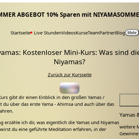
MMER ABGEBOT 10% Sparen mit NIYAMASOMME
Startseite
Live Stunden
Videos
Kurse
Team
Partner
Blog
Mehr
amas: Kostenloser Mini-Kurs: Was sind d
Niyamas?
Zurück zur Kursseite
Kurs gibt dir einen Einblick in den großen Yamas /
st du über das erste Yama - Ahimsa und auch über das
fahren.
ng erzähle ich dir, was eigentlich die Yamas und Niyamas
weitere 
wirst du eine geführte Meditation erfahren, in der
Gewinne e
yamas im Fokus stehen. Diese Meditation soll in dir