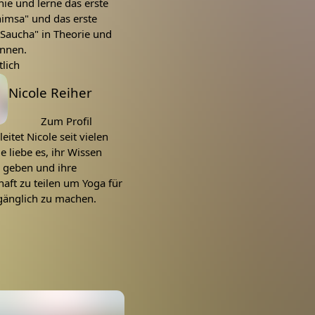
ie und lerne das erste
imsa" und das erste
Saucha" in Theorie und
ennen.
lich
Nicole Reiher
Zum Profil
eitet Nicole seit vielen
ie liebe es, ihr Wissen
u geben und ihre
aft zu teilen um Yoga für
gänglich zu machen.