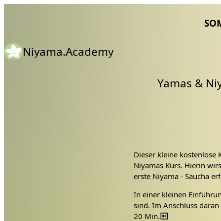
SO
Niyama.Academy
Yamas & Niy
Dieser kleine kostenlose 
Niyamas Kurs. Hierin wir
erste Niyama - Saucha er
In einer kleinen Einführu
sind. Im Anschluss daran 
speziell die Yamas und Ni
20 Min.