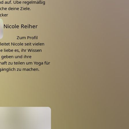
d auf. Übe regelmäßig
che deine Ziele.
cker
Nicole Reiher
Zum Profil
eitet Nicole seit vielen
ie liebe es, ihr Wissen
u geben und ihre
aft zu teilen um Yoga für
gänglich zu machen.