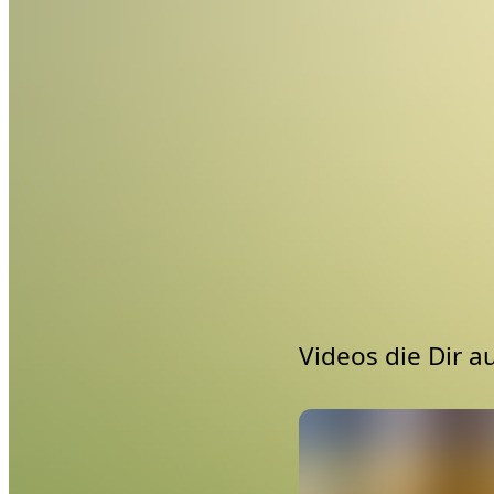
Modul zwei bis vie
Übungen, mit denen 
In Modul fünf geht e
Anleitung verschie
Du lernst die korre
Unterstützungen und
Zusätzlich bekommst
Höhepunkt einer Han
Du kannst den Kurs entwe
Niyama.Academy werden. D
allen Kursen bekommst (P
Zusätzlich unterstützt d
und auch auf YouTube.
Videos die Dir a