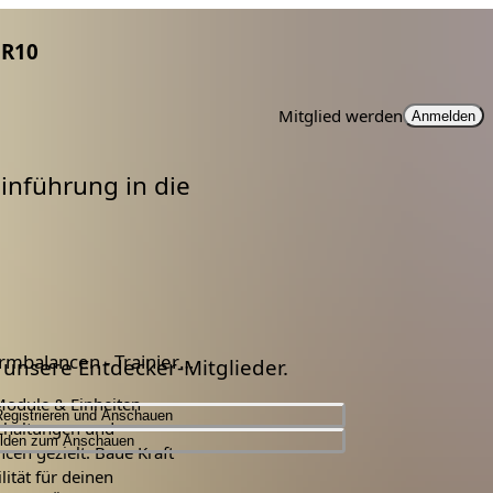
R10
Mitglied werden
Anmelden
Einführung in die
Fit für Armbalancen - Trainiere deine Kraft und Stabilität
r unsere Entdecker-Mitglieder.
Module & Einheiten
Registrieren und Anschauen
zhaltungen und
lden zum Anschauen
cen gezielt. Baue Kraft
lität für deinen