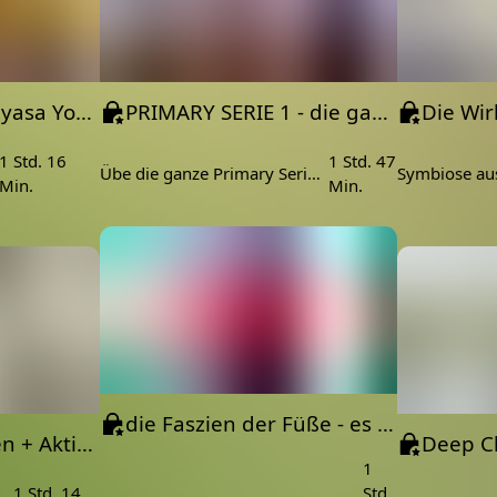
Einführung in Vinyasa Yoga | Für Anfänger und Beginner | Flow Yoga | lerne Vinyasa Yoga
PRIMARY SERIE 1 - die ganze Abfolge
1 Std. 16
1 Std. 47
Übe die ganze Primary Serie 1 an einem Stück
Min.
Min.
die Faszien der Füße - es hängt alles zusammen
Yoga für die Seiten + Aktivierung im Seitstütz | Hatha Yoga
1
1 Std. 14
Std.