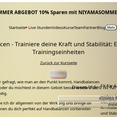
MMER ABGEBOT 10% Sparen mit NIYAMASOMME
Startseite
Live Stunden
Videos
Kurse
Team
Partner
Blog
Mehr
cen - Trainiere deine Kraft und Stabilität: 
Trainingseinheiten
Zurück zur Kursseite
r gefragt, wie man an den Punkt kommt, Handbalancen
Dieses Video ist fü
oder du möchtest in diesem Gebiet besser werden? In
dig.
weitere 
Kostenlos 
Übe Stüt
le ich dir allgemein von der Wirkung und bringe dir
Anme
Armbalan
nen du dich perfekt auf Handbalancen vorbereiten
und Stabi