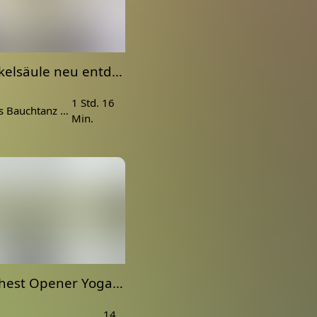
Die Wirkelsäule neu entdecken | fließende Bewegungen und freier Tanz | Rücken Yoga
1 Std. 16
Symbiose aus Bauchtanz und Yoga
Min.
Deep Chest Opener Yoga: Rückbeugen für eine offene Brust
14