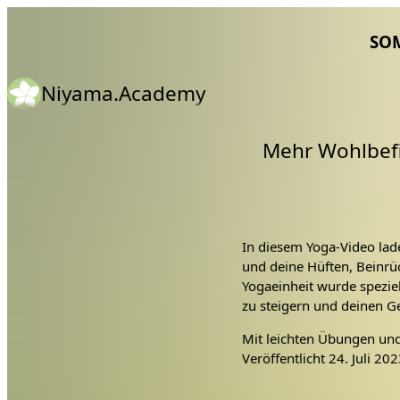
SO
Niyama.Academy
Mehr Wohlbefi
In diesem Yoga-Video lade
und deine Hüften, Beinrü
Yogaeinheit wurde spezie
zu steigern und deinen Ge
Mit leichten Übungen un
Bewusstsein in jede einzel
Veröffentlicht
24. Juli 20
Indem du dich bewusst au