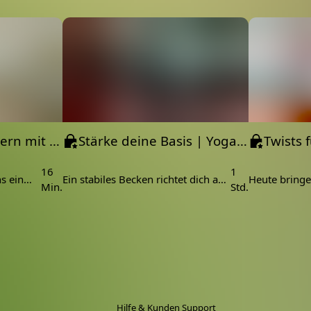
Mobilität verbessern mit Yoga | einfache Übungen am Boden | für Anfänger geeignet | Bali Video
Stärke deine Basis | Yoga für mehr Erdung, Stabilität und Sicherheit
16
1
Heute mobilisieren wir uns einmal so richtig durch. Ich habe meine Lieblingsübungen für dich eingepackt und hoffe natürlich du hast große Freude daran. Gefilmt haben wir in einem wunderschönen Palmen Park auf Bali 🌾. Ich muss mich manchmal selbst zwicken, weil die Umgebung so so schön war 🙈.
Ein stabiles Becken richtet dich auf, stabilisiert deinen Gang, deine Haltung und dein Gemüt.
Min.
Std.
Hilfe & Kunden Support