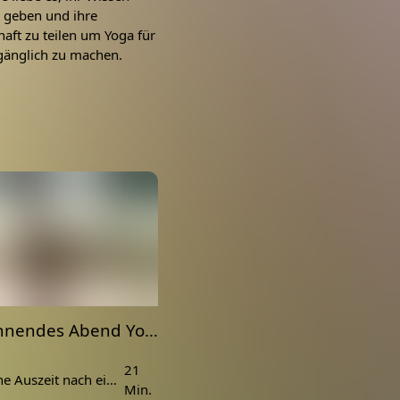
u geben und ihre
aft zu teilen um Yoga für
gänglich zu machen.
Entspannendes Abend Yoga | 20 Min Hatha Übungen mit Hilfsmitteln zum Stressabbau
21
Gönne dir eine Auszeit nach einem langen Tag
Min.