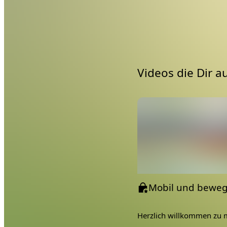
mit deinem Körper verbi
Nimm dir die Zeit, dir se
Körper zu kümmern. Spür
und finde Ruhe und Gelas
Ganz viel Wohlempfinde
Videos die Dir a
Namsté, deine Nicole 💚