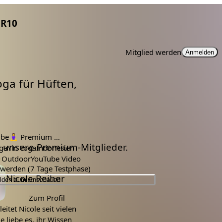
R10
Mitglied werden
Anmelden
ga für Hüften,
be
🧘‍♀️
Premium Mitglieder
ür unsere Premium-Mitglieder.
ga
Yin Yoga
Indonesien

Outdoor
YouTube Video
d werden (7 Tage Testphase)
Nicole Reiher
lden zum Anschauen
Zum Profil
eitet Nicole seit vielen
ie liebe es, ihr Wissen