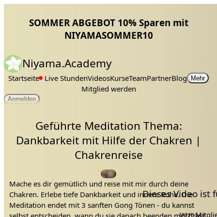
SOMMER ABGEBOT 10% Sparen mit
NIYAMASOMMER10
Niyama.Academy
Startseite
Live Stunden
Videos
Kurse
Team
Partner
Blog
Mehr
Mitglied werden
Anmelden
Geführte Meditation Thema:
Dankbarkeit mit Hilfe der Chakren |
Chakrenreise
Mache es dir gemütlich und reise mit mir durch deine
Dieses Video ist
Chakren. Erlebe tiefe Dankbarkeit und innere Ruhe. Die
Meditation endet mit 3 sanften Gong Tönen - du kannst
Jetzt Mitgl
selbst entscheiden, wann du sie danach beenden möchtest.