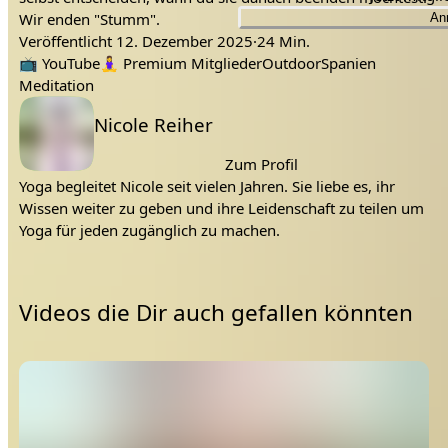
Wir enden "Stumm".
An
Veröffentlicht
12. Dezember 2025
·
24 Min.
Hinterlasse sehr gerne eine Rückmeldung, ob es dir
für anfänger
traumreise
ruhe
Yoga
Yoga mit Nicole Reiher
chakra
chakren meditation
Tags:
Für Anfänger
achtsamkeit
erdung
20 min Meditation
Kostenlos
dankbarkeit
dankbarkeits meditation
geführte meditation
geleitete meditation
Hatha Yoga für Anfänger
Nicole Reiher
meditation
meditieren für anfänger
📺
YouTube
🧘‍♀️
Premium Mitglieder
Outdoor
Spanien
gefallen hat und welches Chakra ganz besonders mit dir
Meditation
räsoniert. 🕉️.
Lehrer:
Nicole Reiher
Ich freue mich auf deine Rückmeldung 💚.
Zum Profil
Namasté, deine Nicole.
Yoga begleitet Nicole seit vielen Jahren. Sie liebe es, ihr
Wissen weiter zu geben und ihre Leidenschaft zu teilen um
Yoga für jeden zugänglich zu machen.
Videos die Dir auch gefallen könnten
ed