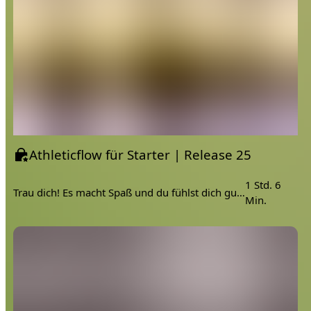
Athleticflow für Starter | Release 25
1 Std. 6
Trau dich! Es macht Spaß und du fühlst dich gut danach!
Min.