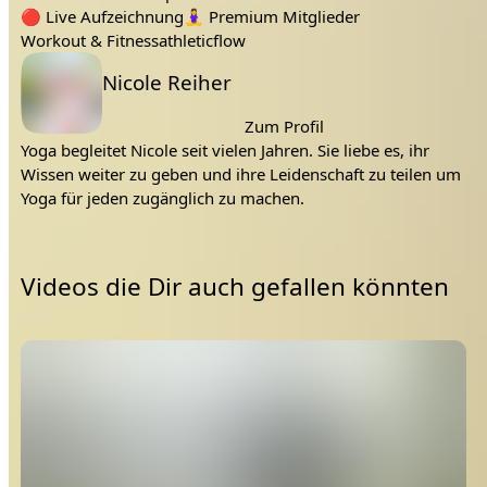
schwitzen
Tags:
Sport
power
🔴
Live Aufzeichnung
🧘‍♀️
Premium Mitglieder
Workout & Fitness
athleticflow
Lehrer:
Nicole Reiher
Zum Profil
Yoga begleitet Nicole seit vielen Jahren. Sie liebe es, ihr
Wissen weiter zu geben und ihre Leidenschaft zu teilen um
Yoga für jeden zugänglich zu machen.
Videos die Dir auch gefallen könnten