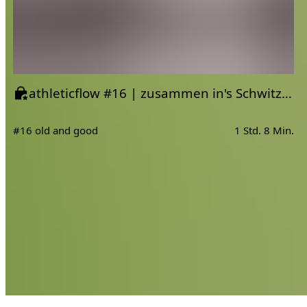
athleticflow #16 | zusammen in's Schwitzen kommen 🔥
#16 old and good
1 Std. 8 Min.