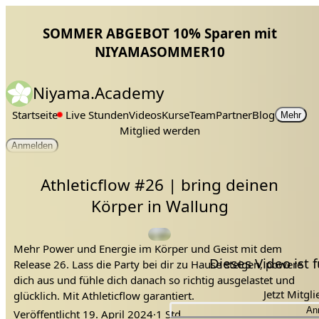
SOMMER ABGEBOT 10% Sparen mit
NIYAMASOMMER10
Niyama.Academy
Startseite
Live Stunden
Videos
Kurse
Team
Partner
Blog
Mehr
Mitglied werden
Anmelden
Athleticflow #26 | bring deinen
Körper in Wallung
Mehr Power und Energie im Körper und Geist mit dem
Dieses Video ist
Release 26. Lass die Party bei dir zu Hause steigen, powere
dich aus und fühle dich danach so richtig ausgelastet und
Jetzt Mitgl
glücklich. Mit Athleticflow garantiert.
An
Veröffentlicht
19. April 2024
·
1 Std.