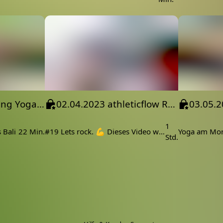
24.05.2023 Morning Yoga Slow
02.04.2023 athleticflow Release 19 aus Bali Indoor
1
 Bali
22 Min.
#19 Lets rock. 💪 Dieses Video wurde im Lost Creator House auf Bali aufgezeichnet.
Std.