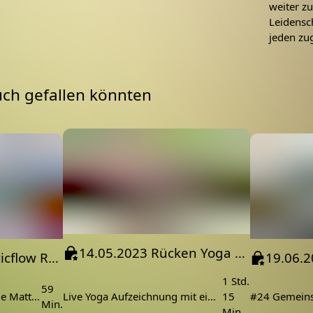
weiter z
Leidensch
jeden zu
uch gefallen könnten
14.05.2023 Rücken Yoga aus Bali
16.04.2023 athleticflow Release 13 aus Bali Outdoor
1 Std.
59
#13 Schuhe aus, ab auf die Matte und los gehts. Dieses Video ist eine Aufzeichnung einer Live Online Yoga Stunde aus unserem Kurskalender: niyama.academy/kurse
Live Yoga Aufzeichnung mit einer Rückenyoga Stunde von Nicole Reiher aus Bali
15
Min.
Min.