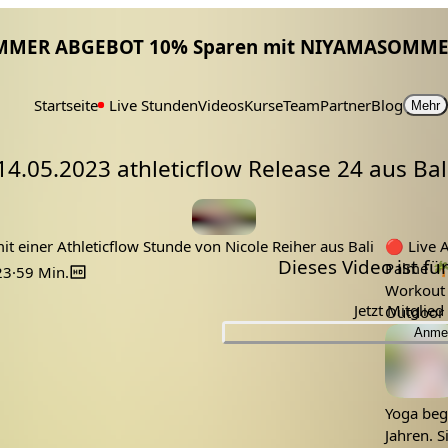
MMER ABGEBOT 10% Sparen mit NIYAMASOMME
Startseite
Live Stunden
Videos
Kurse
Team
Partner
Blog
Mehr
14.05.2023 athleticflow Release 24 aus Bal
release
roof top
Tags:
Fitness
athleticflow
dachterrasse
nicole
Bali
Workout
t einer Athleticflow Stunde von Nicole Reiher aus Bali
🔴
Live Aufze
Dieses Video ist f
Palme 
23
·
59 Min.
Jetzt Mitglie
Outdoor
Lehrer:
Anme
Yoga begl
Jahren. S