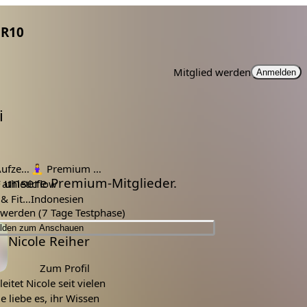
R10
Mitglied werden
Anmelden
i
ichnung
🧘‍♀️
Premium Mitglieder
ür unsere Premium-Mitglieder.

athleticflow
Workout & Fitness
Indonesien
d werden (7 Tage Testphase)
lden zum Anschauen
Nicole Reiher
Zum Profil
eitet Nicole seit vielen
ie liebe es, ihr Wissen