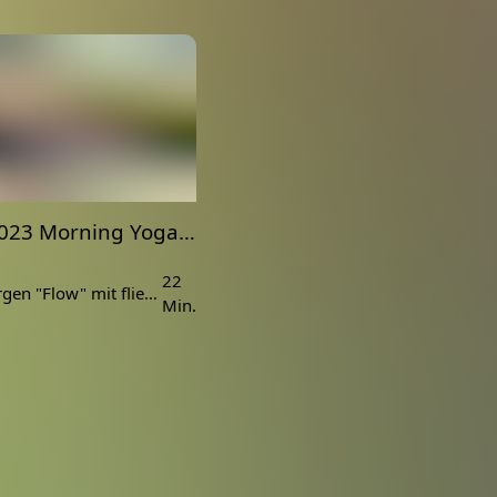
03.05.2023 Morning Yoga Flow aus Bali - Dachterrasse
22
Yoga am Morgen "Flow" mit fließenden Übungen im Vinyasa Yoga Stil.
Min.