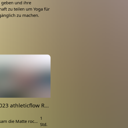
u geben und ihre
aft zu teilen um Yoga für
gänglich zu machen.
19.06.2023 athleticflow Release 24 aus Deutschland
1
#24 Gemeinsam die Matte rocken.
Std.