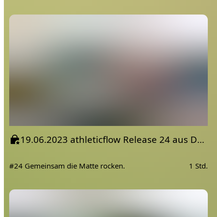
19.06.2023 athleticflow Release 24 aus Deutschland
#24 Gemeinsam die Matte rocken.
1 Std.