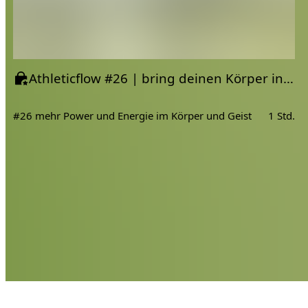
Athleticflow #26 | bring deinen Körper in Wallung
#26 mehr Power und Energie im Körper und Geist
1 Std.