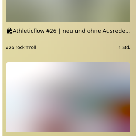
Athleticflow #26 | neu und ohne Ausrede 🔥
#26 rock'n'roll
1 Std.