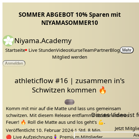
SOMMER ABGEBOT 10% Sparen mit
NIYAMASOMMER10
Niyama.Academy
Startseite
Live Stunden
Videos
Kurse
Team
Partner
Blog
Mehr
Mitglied werden
Anmelden
athleticflow #16 | zusammen in's
Schwitzen kommen 🔥
Komm mit mir auf die Matte und lass uns gemeinsam
Dieses Video ist
schwitzen. Mit diesem Release entflammt du dein inneres
Feuer! 🔥 Roll die Matte aus und los geht's 💪.
Jetzt Mitgl
Veröffentlicht
10. Februar 2024
·
1 Std. 8 Min.
An
release 16
sport
Tags:
#16
workout
🔴
Live Aufzeichnung
🧘‍♀️
Premium Mitglieder