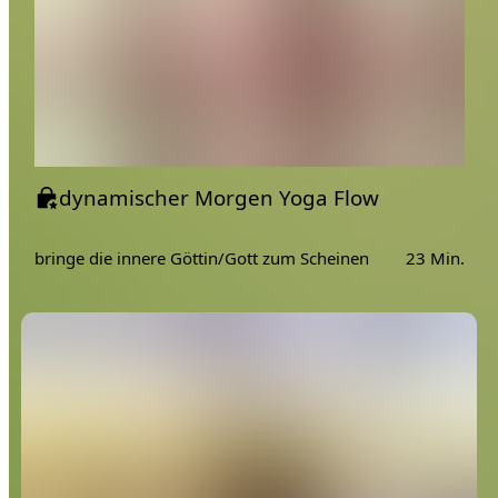
dynamischer Morgen Yoga Flow
bringe die innere Göttin/Gott zum Scheinen
23 Min.