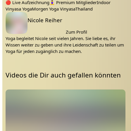
Indoor
Tags:
Energy
Flow
aktiv
energetisierend
Chiang Mai
Vinyasa
Morgen Yoga
morgen
🔴
Live Aufzeichnung
🧘‍♀️
Premium Mitglieder
Indoor
Vinyasa Yoga
Morgen Yoga Vinyasa
Thailand
Lehrer:
Nicole Reiher
Zum Profil
Yoga begleitet Nicole seit vielen Jahren. Sie liebe es, ihr
Wissen weiter zu geben und ihre Leidenschaft zu teilen um
Yoga für jeden zugänglich zu machen.
Videos die Dir auch gefallen könnten