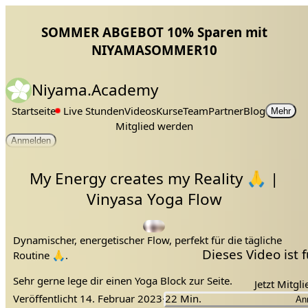
SOMMER ABGEBOT 10% Sparen mit
NIYAMASOMMER10
Niyama.Academy
Startseite
Live Stunden
Videos
Kurse
Team
Partner
Blog
Mehr
Mitglied werden
Anmelden
My Energy creates my Reality 🙏 |
Vinyasa Yoga Flow
Dynamischer, energetischer Flow, perfekt für die tägliche
Dieses Video ist
Routine 🙏.
Sehr gerne lege dir einen Yoga Block zur Seite.
Jetzt Mitgl
Veröffentlicht
14. Februar 2023
·
22 Min.
An