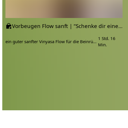
Vorbeugen Flow sanft | “Schenke dir eine Umarmung” | Vinyasa Yoga
1 Std. 16
ein guter sanfter Vinyasa Flow für die Beinrückseiten
Min.