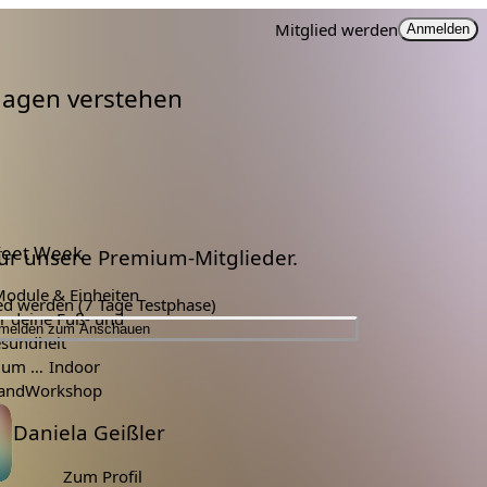
Mitglied werden
Anmelden
lagen verstehen
Feet Week
 für unsere Premium-Mitglieder.
Module & Einheiten
ied werden (7 Tage Testphase)
ür deine Fuß- und
melden zum Anschauen
sundheit
glieder
Indoor
and
Workshop
Daniela Geißler
Zum Profil