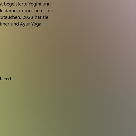
st begeisterte Yogini und
e daran, immer tiefer ins
zutauchen. 2023 hat sie
tiner und Ayur Yoga
berecht