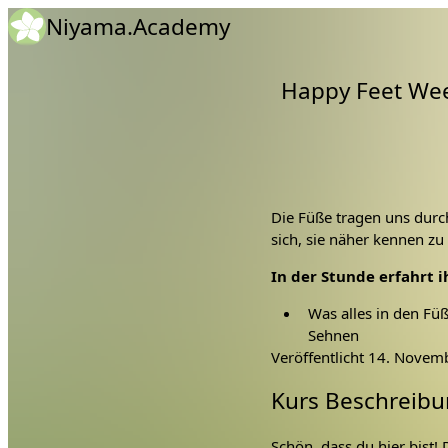
Niyama.Academy
Happy Feet Wee
Die Füße tragen uns durc
sich, sie näher kennen zu
In der Stunde erfahrt i
Was alles in den Fü
Sehnen
Veröffentlicht
14. Novem
Welche Bewegungen 
Welche Muskeln die
Kurs Beschreibu
Wie das Fußgewölbe
Welche Muskeln an 
Schön, dass du hier bist!