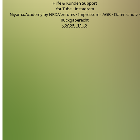
Hilfe & Kunden Support
YouTube
·
Instagram
Niyama.Academy by NRX.Ventures
·
Impressum
·
AGB
·
Datenschutz
·
Rückgaberecht
v2025.11.2