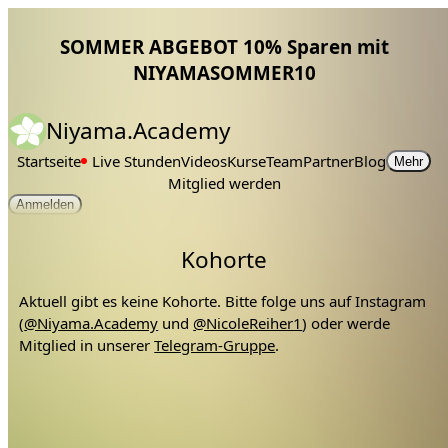
SOMMER ABGEBOT 10% Sparen mit
NIYAMASOMMER10
Niyama.Academy
Startseite
Live Stunden
Videos
Kurse
Team
Partner
Blog
Mehr
Mitglied werden
Anmelden
Kohorte
Aktuell gibt es keine Kohorte. Bitte folge uns auf Instagram
(
@Niyama.Academy
und
@NicoleReiher1
) oder werde
Mitglied in unserer
Telegram-Gruppe
.