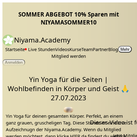
SOMMER ABGEBOT 10% Sparen mit
NIYAMASOMMER10
Niyama.Academy
Startseite
Live Stunden
Videos
Kurse
Team
Partner
Blog
Mehr
Mitglied werden
Anmelden
Yin Yoga für die Seiten |
Wohlbefinden in Körper und Geist 🙏
27.07.2023
Yin Yoga für deinen gesamten Körper. Perfekt, an einem
Dieses Video ist
ganz grauen, gruscheligen Tag. Diese Stunde ist eine Live
Aufzeichnugn der Niyama.Academy. Wenn du Mitglied
Jetzt Mitgl
werden möchtest, dann klicke
HIER
da findest du weitere