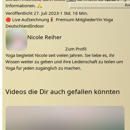
Informationen. 🙏
An
Veröffentlicht
27. Juli 2023
·
1 Std. 16 Min.
regen
regenwetter
seiten dehen
Tags:
entspannung
yin
yoga
ganzer körper
wohlbefinden
mit Hilfsmittel
🔴
Live Aufzeichnung
🧘‍♀️
Premium Mitglieder
Yin Yoga
Deutschland
Indoor
Lehrer:
Nicole Reiher
Zum Profil
Yoga begleitet Nicole seit vielen Jahren. Sie liebe es, ihr
Wissen weiter zu geben und ihre Leidenschaft zu teilen um
Yoga für jeden zugänglich zu machen.
Videos die Dir auch gefallen könnten