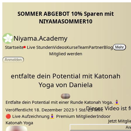
SOMMER ABGEBOT 10% Sparen mit
NIYAMASOMMER10
Niyama.Academy
Startseite
Live Stunden
Videos
Kurse
Team
Partner
Blog
Mehr
Mitglied werden
Anmelden
entfalte dein Potential mit Katonah
Yoga von Daniela
Entfalte dein Potential mit einer Runde Katonah Yoga. 🧘‍♀️
Dieses Video ist
Veröffentlicht
18. Dezember 2023
·
1 Std. 23 Min.
Tags:
daniela
potential teil 1+
🔴
Live Aufzeichnung
🧘‍♀️
Premium Mitglieder
Indoor
Jetzt Mitgl
Katonah Yoga
An
Lehrer: