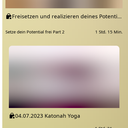
Freisetzen und realizieren deines Potentials Part II | Katonah Yoga
Setze dein Potential frei Part 2
1 Std. 15 Min.
04.07.2023 Katonah Yoga