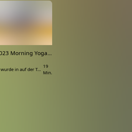
22.03.2023 Morning Yoga Flow Koh Lanta Outdoor mit Katzi
19
Dieses Video wurde in auf der Terrasse unseres Bungalows in Koh Lanta produziert und Katzi war mit dabei.
Min.