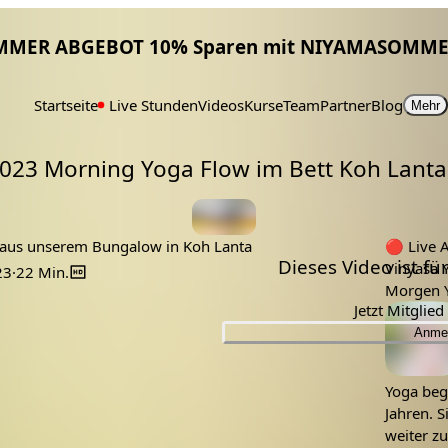
MMER ABGEBOT 10% Sparen mit NIYAMASOMME
Startseite
Live Stunden
Videos
Kurse
Team
Partner
Blog
Mehr
2023 Morning Yoga Flow im Bett Koh Lanta
Tags:
koh lanta
yoga im bett
bett
morgen yoga
aus unserem Bungalow in Koh Lanta
🔴
Live Aufze
Dieses Video ist f
Vinyasa 
23
·
22 Min.
Jetzt Mitglie
Lehrer:
Anme
Yoga begl
Jahren. S
weiter z