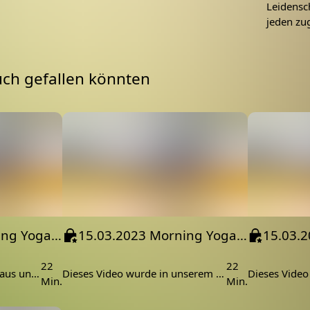
Leidensch
jeden zu
uch gefallen könnten
08.03.2023 Morning Yoga Slow im Bett Koh Lanta Indoor
15.03.2023 Morning Yoga Flow Koh Lanta Indoor
22
22
Yoga am Morgen im Bett aus unserem Bungalow in Koh Lanta
Dieses Video wurde in unserem Bungalow in Koh Lanta produziert
Min.
Min.