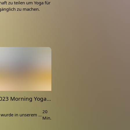
aft zu teilen um Yoga für
gänglich zu machen.
15.03.2023 Morning Yoga Slow Koh Lanta Indoor
20
Dieses Video wurde in unserem Bungalow in Koh Lanta produziert
Min.