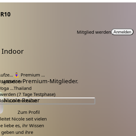
R10
Mitglied werden
Anmelden
 Indoor
ichnung
🧘‍♀️
Premium Mitglieder
ür unsere Premium-Mitglieder.
Yoga
Indoor
Morgen Yoga Vinyasa
Thailand
d werden (7 Tage Testphase)
Nicole Reiher
lden zum Anschauen
Zum Profil
eitet Nicole seit vielen
ie liebe es, ihr Wissen
u geben und ihre