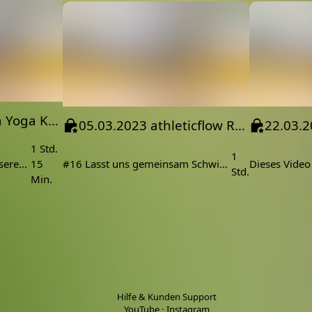
12.03.2023 Hatha Yoga Koh Lanta Indoor
05.03.2023 athleticflow Release 16 auf Koh Lanta im Palmenpark
1 Std.
1
Dieses Video wurde in unserem Bungalow in Koh Lanta produziert
15
#16 Lasst uns gemeinsam Schwitzen. Dieses Video wurde auf Koh Lanta aufgenommen.
Std.
Min.
Hilfe & Kunden Support
YouTube
·
Instagram