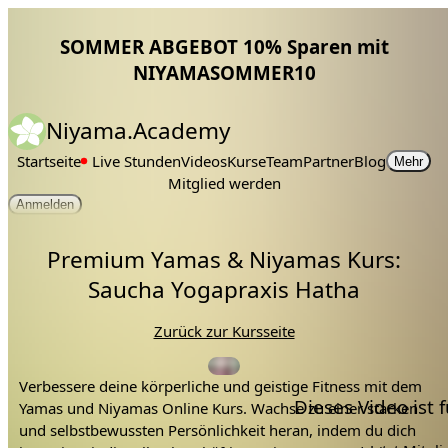
SOMMER ABGEBOT 10% Sparen mit
NIYAMASOMMER10
Niyama.Academy
Startseite
Live Stunden
Videos
Kurse
Team
Partner
Blog
Mehr
Mitglied werden
Anmelden
Premium Yamas & Niyamas Kurs:
Saucha Yogapraxis Hatha
Zurück zur Kursseite
Verbessere deine körperliche und geistige Fitness mit dem
Dieses Video ist
Yamas und Niyamas Online Kurs. Wachse zu einer starken
und selbstbewussten Persönlichkeit heran, indem du dich