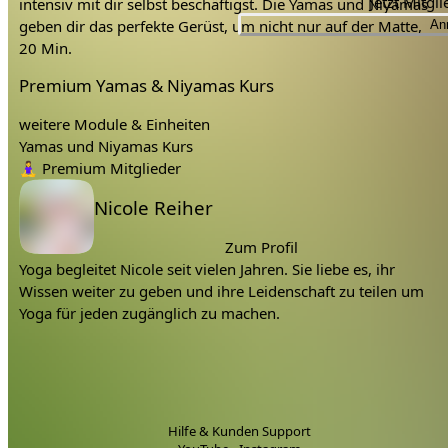
Jetzt Mitgl
intensiv mit dir selbst beschäftigst. Die Yamas und Niyamas
geben dir das perfekte Gerüst, um nicht nur auf der Matte,
An
sondern auch leicht durch das Leben zu fließen.
20 Min.
Premium Yamas & Niyamas Kurs
Lerne mit Konflikten besser umzugehen.
Lerne dein Leben glücklicher zu gestallten, zufrieden
weitere Module & Einheiten
zu sein.
Yamas und Niyamas Kurs
Lerne deine Kommunikation zu verbessern.
Tags:
🧘‍♀️
Premium Mitglieder
Lerne mehr über dich.
Lehrer:
Nicole Reiher
In dem Kurs erwarten dich:
Zum Profil
10 Yoga Videos
Yoga begleitet Nicole seit vielen Jahren. Sie liebe es, ihr
10 Philosophie Videos
Wissen weiter zu geben und ihre Leidenschaft zu teilen um
10 Journaling Aufgaben passend zum Thema
Yoga für jeden zugänglich zu machen.
Worum geht es in diesem Yamas/Niyamas Online
Kurs?
Es geht um die Yamas und Niyamas, philosophisch erklärt,
auf unsere heutiges Leben bezogen und in 10 Yoga
Hilfe & Kunden Support