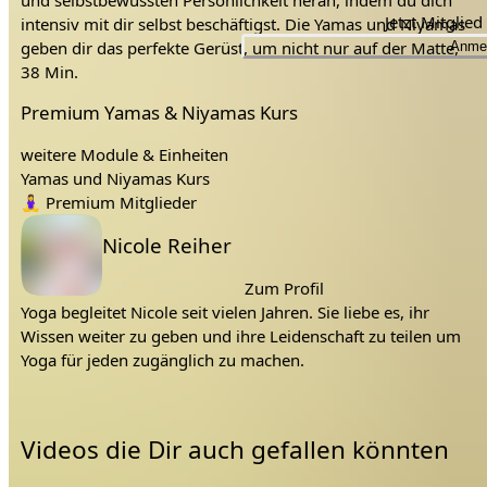
und selbstbewussten Persönlichkeit heran, indem du dich
Jetzt Mitglie
intensiv mit dir selbst beschäftigst. Die Yamas und Niyamas
geben dir das perfekte Gerüst, um nicht nur auf der Matte,
Anme
sondern auch leicht durch das Leben zu fließen.
38 Min.
Premium Yamas & Niyamas Kurs
Lerne mit Konflikten besser umzugehen.
Lerne dein Leben glücklicher zu gestallten, zufrieden
weitere Module & Einheiten
zu sein.
Yamas und Niyamas Kurs
Lerne deine Kommunikation zu verbessern.
Tags:
🧘‍♀️
Premium Mitglieder
Lerne mehr über dich.
Lehrer:
Nicole Reiher
In dem Kurs erwarten dich:
Zum Profil
10 Yoga Videos
Yoga begleitet Nicole seit vielen Jahren. Sie liebe es, ihr
10 Philosophie Videos
Wissen weiter zu geben und ihre Leidenschaft zu teilen um
10 Journaling Aufgaben passend zum Thema
Yoga für jeden zugänglich zu machen.
Worum geht es in diesem Yamas/Niyamas Online
Kurs?
Videos die Dir auch gefallen könnten
Es geht um die Yamas und Niyamas, philosophisch erklärt,
auf unsere heutiges Leben bezogen und in 10 Yoga