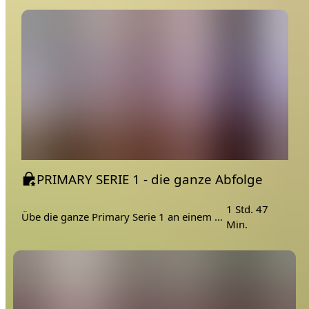
Einheiten praktiziert. Kurz gesagt sind das 10 Lebenstipps
für ein bewussteres, achtsameres Leben auf dem Weg zur
Glückseligkeit.
Welche Inhalte erwarten mich?
Dich erwartet ein Informationsvideo über die Yamas und
Niyamas allgemein. Jedes Yama und Niyama hat einen
eigenen Schwerpunkt, den wir zunächst theoretisch und
dann praktisch aufarbeiten. Eine große PDF-Datei zum
Download mit einer Übersicht des Themas, Praxistipps für
den Alltag, Journaling Ideen oder Hinweise/Erklärungen
PRIMARY SERIE 1 - die ganze Abfolge
zur thematisierten Yogastunde. Daran angeschlossen
folgen zu jedem Yama und Niyama ein Philosophie Video
1 Std. 47
und ein Yogapraxisvideo, aufgenommen in einer
Übe die ganze Primary Serie 1 an einem Stück
Min.
malerischen Umgebung, teilweise mit Meditation &
Pranayama.
Was bringt mir dieser Kurs?
Das menschliche Leben steckt voller bewusster und