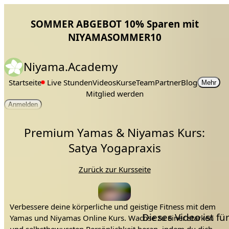
SOMMER ABGEBOT 10% Sparen mit
NIYAMASOMMER10
Niyama.Academy
Startseite
Live Stunden
Videos
Kurse
Team
Partner
Blog
Mehr
Mitglied werden
Anmelden
Premium Yamas & Niyamas Kurs:
Satya Yogapraxis
Zurück zur Kursseite
Verbessere deine körperliche und geistige Fitness mit dem
Dieses Video ist f
Yamas und Niyamas Online Kurs. Wachse zu einer starken