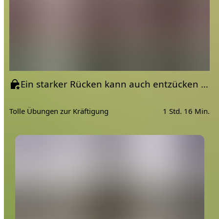
unbewusster Hürden und Hindernisse. Es gibt Momente,
die wir beeinflussen können, aber auch Momente, die wir
nicht beeinflussen können. Das Thema Achtsamkeit &
Bewusstsein wird oft nebensächlich behandelt. In der
heutigen Zeit, mit unserem heutigen Leben - Beruf,
Beziehung, Gesellschaft - ist es sehr wichtig geworden, auf
unsere Gesundheit zu achten. Auf die körperliche aber
auch auf die geistige Gesundheit.
Ein starker Rücken kann auch entzücken | mit einer Prise aus Indien | Rücken Yoga
Oft erkennen wir nicht, welche Dinge in unserem Leben
passieren, die in uns ein unangenehmes Gefühl
Tolle Übungen zur Kräftigung
1 Std. 16 Min.
hinterlassen. Wir fühlen uns matt, abgeschlagen,
unglücklich oder wissen nicht, wie wir unsere Ziele und
Träume umsetzen können. Wir sind überfordert von dem
medialen sozialen Leben und suchen den richtigen und
gesunden Umgang mit ihm.
Die Yamas und Niyamas helfen dir, deine eigenen
Lebensentscheidungen zu treffen und halten dir einen
Spiegel vor. Du wirst erkennen, wie und vor allem warum
du in manchen Situationen so regaierst, denkst und fühlst.