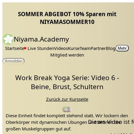
SOMMER ABGEBOT 10% Sparen mit
NIYAMASOMMER10
Niyama.Academy
Startseite
Live Stunden
Videos
Kurse
Team
Partner
Blog
Mehr
Mitglied werden
Anmelden
Work Break Yoga Serie: Video 6 -
Beine, Brust, Schultern
Zurück zur Kursseite
Diese Einheit findet komplett stehend statt. Wir lockern den
Dieses Video ist
Oberkörper mit dynamischen Übungen und dehnen die
großen Muskelgruppen gut auf.