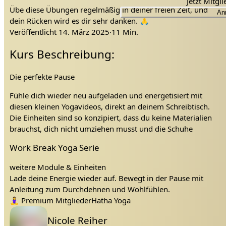
Jetzt Mitgl
Übe diese Übungen regelmäßig in deiner freien Zeit, und
An
dein Rücken wird es dir sehr danken. 🙏
Veröffentlicht
14. März 2025
·
11 Min.
Zur ganzen Serie kommst du
hier
. Zum nächsten Video
kommst du
hier
.
Kurs Beschreibung:
Falls du selbst eine Firma besitzt, oder deinem Chef oder
Die perfekte Pause
der Chefin vorschlagen möchtest, eine Yogapause für euer
Team zu integrieren, dann melde dich direkt bei Nicole per
Fühle dich wieder neu aufgeladen und energetisiert mit
E-Mail an
Nicole@Niyama.Academy
.
diesen kleinen Yogavideos, direkt an deinem Schreibtisch.
Die Einheiten sind so konzipiert, dass du keine Materialien
In der Niyama.Academy gibt es zudem auch die
brauchst, dich nicht umziehen musst und die Schuhe
Möglichkeit Firmenpakete zu erwerben. Damit ermöglichst
anlassen kannst.
du deinen Kollegen und Kolleginnen den Zugang zu
Work Break Yoga Serie
unserer gesamten Niyama.Academy inklusive OnDemand
Je nach Video liegt der Schwerpunkt ein bisschen anders. In
Videos & Kurse und den Live Yoga Klassen. Falls ein
weitere Module & Einheiten
Ganzen kümmern wir uns um:
Firmenpaket im Zuge des Gesundheitsmanagements bei
Lade deine Energie wieder auf. Bewegt in der Pause mit
dir in Frage kommt, melde dich bei Nicole unter:
Verspannungen im Nacken
Anleitung zum Durchdehnen und Wohlfühlen.
Nicole@Niyama.Academy
.
lockern
Yoga Pause
Yoga für den unteren Rücken
Yoga in der Pause
Tags:
Firmen Yoga
Schultern
entspannen
Rücken
Rücken Yoga
Rückenschmerzen
Rückenyoga
dehnen
Bürö Yoga
Gesundheitsmanagement
Hüfte
Wirbelsäule
🧘‍♀️
Premium Mitglieder
Hatha Yoga
nach vorne fallende Schultern
Lehrer:
Mobilisierung der Wirbelsäule
Ich wünsche dir viel Spaß mit dem Video,
Nicole Reiher