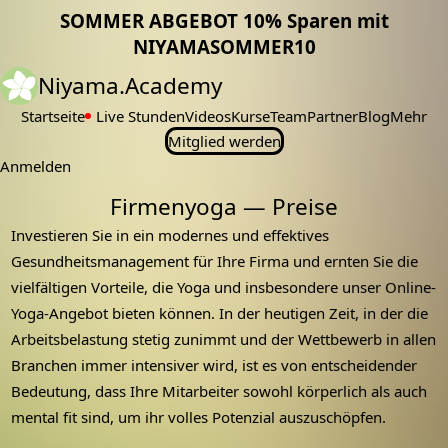
SOMMER ABGEBOT 10% Sparen mit
NIYAMASOMMER10
Niyama.Academy
Startseite
Live Stunden
Videos
Kurse
Team
Partner
Blog
Mehr
Mitglied werden
Anmelden
Firmenyoga — Preise
Investieren Sie in ein modernes und effektives
Gesundheitsmanagement für Ihre Firma und ernten Sie die
vielfältigen Vorteile, die Yoga und insbesondere unser Online-
Yoga-Angebot bieten können. In der heutigen Zeit, in der die
Arbeitsbelastung stetig zunimmt und der Wettbewerb in allen
Branchen immer intensiver wird, ist es von entscheidender
Bedeutung, dass Ihre Mitarbeiter sowohl körperlich als auch
mental fit sind, um ihr volles Potenzial auszuschöpfen.