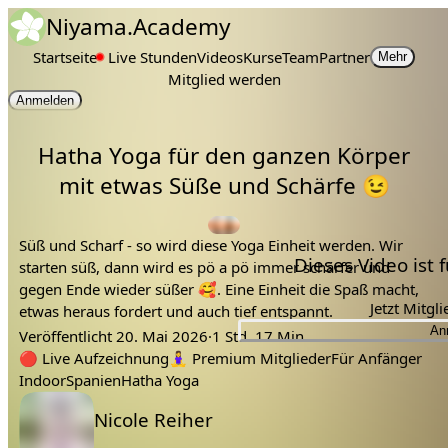
Niyama.Academy
Startseite
Live Stunden
Videos
Kurse
Team
Partner
Mehr
Mitglied werden
Anmelden
Hatha Yoga für den ganzen Körper
mit etwas Süße und Schärfe 😉
Süß und Scharf - so wird diese Yoga Einheit werden. Wir
Dieses Video ist
starten süß, dann wird es pö a pö immer schärfer und
gegen Ende wieder süßer 🥰. Eine Einheit die Spaß macht,
Jetzt Mitgl
etwas heraus fordert und auch tief entspannt.
An
Veröffentlicht
20. Mai 2026
·
1 Std. 17 Min.
rücken
spicy
sweet
Tags:
balancen
gleichgewicht
po
🔴
Live Aufzeichnung
🧘‍♀️
Premium Mitglieder
Für Anfänger
Indoor
Spanien
Hatha Yoga
Lehrer:
Nicole Reiher