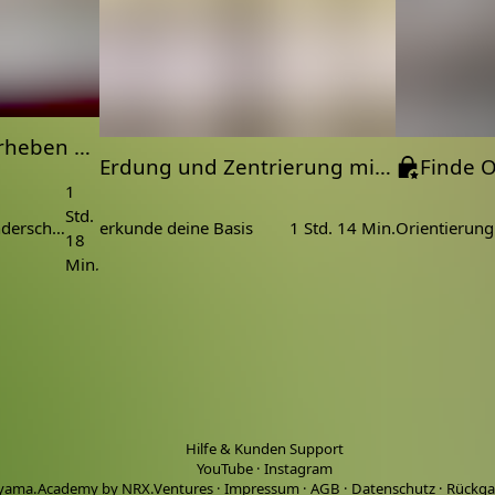
Katonah Yoga - Erheben und Erweitern | Öffnung | Dehnung | Wachstum
Erdung und Zentrierung mit Katonah Yoga | Hatha Yoga
1
Std.
Übe mit Daniela eine wunderschöne Katonah Einheit für mehr Weite, Öffnung und Wachstum in deinem Leben.
erkunde deine Basis
1 Std. 14 Min.
18
Min.
Hilfe & Kunden Support
YouTube
·
Instagram
yama.Academy by NRX.Ventures
·
Impressum
·
AGB
·
Datenschutz
·
Rückga