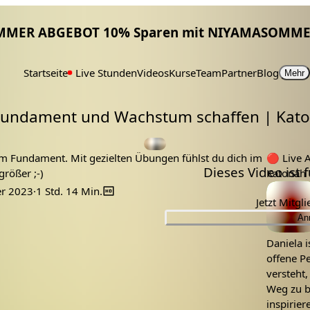
MMER ABGEBOT 10% Sparen mit NIYAMASOMME
Startseite
Live Stunden
Videos
Kurse
Team
Partner
Blog
Mehr
 Fundament und Wachstum schaffen | Kat
funament
stabilitöät
stärke
Tags:
erdung
katonah
m Fundament. Mit gezielten Übungen fühlst du dich im
🔴
Live Aufze
Dieses Video ist
rößer ;-)
Katonah 
Lehrer:
r 2023
·
1 Std. 14 Min.
Jetzt Mitgl
An
Daniela 
offene Pe
versteht
Weg zu b
inspirier