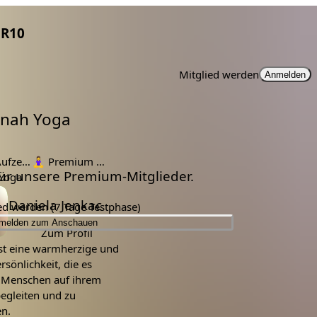
R10
Mitglied werden
Anmelden
onah Yoga
ichnung
🧘‍♀️
Premium Mitglieder
 für unsere Premium-Mitglieder.
Yoga
Daniela Jenkac
ied werden (7 Tage Testphase)
melden zum Anschauen
Zum Profil
ist eine warmherzige und
rsönlichkeit, die es
, Menschen auf ihrem
egleiten und zu
en.