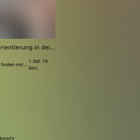
Finde Orientierung in deinem Körper und Geist | Katonah Yoga mit Daniela
1 Std. 18
Orientierung finden mit Yoga.
Min.
berecht