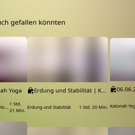
uch gefallen könnten
06.06.
nah Yoga
Erdung und Stabilität | Katonah Yoga mit Daniela
1 Std.
Übe mit Daniela Katonah Yoga im Hatha Yoga Stil
Erdung und Stabilität
1 Std. 20 Min.
21 Min.