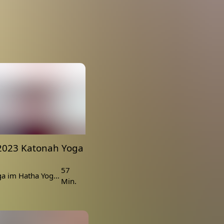
2023 Katonah Yoga
57
Katonah Yoga im Hatha Yoga Stil
Min.