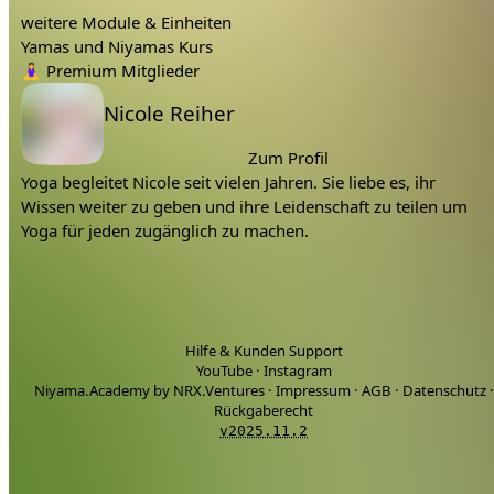
Lerne dein Leben glücklicher zu gestallten, zufrieden
weitere Module & Einheiten
zu sein.
Yamas und Niyamas Kurs
Lerne deine Kommunikation zu verbessern.
Tags:
🧘‍♀️
Premium Mitglieder
Lerne mehr über dich.
Lehrer:
Nicole Reiher
In dem Kurs erwarten dich:
Zum Profil
10 Yoga Videos
Yoga begleitet Nicole seit vielen Jahren. Sie liebe es, ihr
10 Philosophie Videos
Wissen weiter zu geben und ihre Leidenschaft zu teilen um
10 Journaling Aufgaben passend zum Thema
Yoga für jeden zugänglich zu machen.
Worum geht es in diesem Yamas/Niyamas Online
Kurs?
Es geht um die Yamas und Niyamas, philosophisch erklärt,
Hilfe & Kunden Support
auf unsere heutiges Leben bezogen und in 10 Yoga
YouTube
·
Instagram
Einheiten praktiziert. Kurz gesagt sind das 10 Lebenstipps
Niyama.Academy by NRX.Ventures
·
Impressum
·
AGB
·
Datenschutz
·
für ein bewussteres, achtsameres Leben auf dem Weg zur
Rückgaberecht
Glückseligkeit.
v2025.11.2
Welche Inhalte erwarten mich?