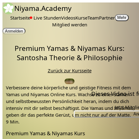
Niyama.Academy
Startseite
Live Stunden
Videos
Kurse
Team
Partner
Mehr
Mitglied werden
Anmelden
Premium Yamas & Niyamas Kurs:
Santosha Theorie & Philosophie
Zurück zur Kursseite
Verbessere deine körperliche und geistige Fitness mit dem
Dieses Video ist
Yamas und Niyamas Online Kurs. Wachse zu einer starken
und selbstbewussten Persönlichkeit heran, indem du dich
Jetzt Mitgl
intensiv mit dir selbst beschäftigst. Die Yamas und Niyamas
geben dir das perfekte Gerüst, um nicht nur auf der Matte,
An
sondern auch leicht durch das Leben zu fließen.
9 Min.
Premium Yamas & Niyamas Kurs
Lerne mit Konflikten besser umzugehen.