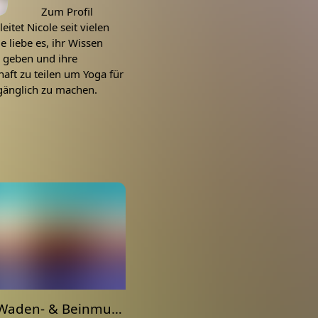
Zum Profil
eitet Nicole seit vielen
ie liebe es, ihr Wissen
u geben und ihre
aft zu teilen um Yoga für
gänglich zu machen.
30min Waden- & Beinmuskulatur lockern als wichtiger Bestandteil gesunder Füße