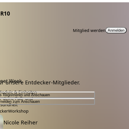
R10
Mitglied werden
Anmelden
Feet Week
für unsere Entdecker-Mitglieder.
Module & Einheiten
s Registrieren und Anschauen
ür deine Fuß- und
melden zum Anschauen
sundheit
cker
Workshop
Nicole Reiher