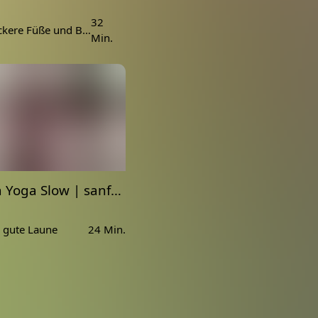
32
30min für lockere Füße und Beine
Min.
Morgen Yoga Slow | sanftes Dehnen für positive Stimmung
 gute Laune
24 Min.