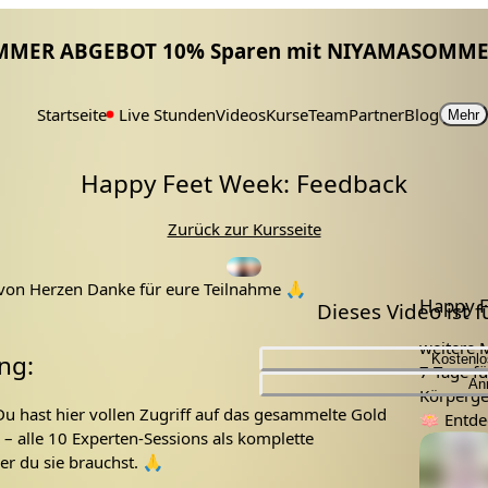
MMER ABGEBOT 10% Sparen mit NIYAMASOMME
Startseite
Live Stunden
Videos
Kurse
Team
Partner
Blog
Mehr
Happy Feet Week: Feedback
Zurück zur Kursseite
 von Herzen Danke für eure Teilnahme 🙏
Happy 
Dieses Video ist 
weitere 
ng:
Kostenlo
7 Tage f
An
Körperge
 Du hast hier vollen Zugriff auf das gesammelte Gold
feedback
feet week
fußgesundheit
Tags:
🪷
Entde
– alle 10 Experten-Sessions als komplette
Lehrer:
r du sie brauchst. 🙏