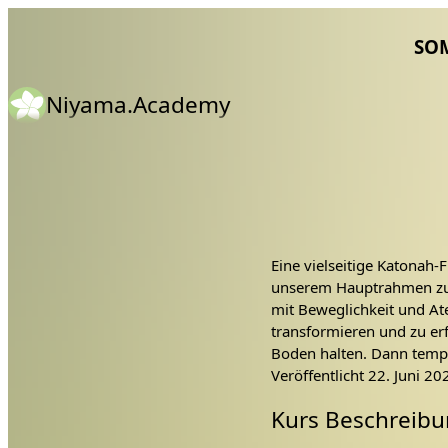
SO
Niyama.Academy
Eine vielseitige Katonah-F
unserem Hauptrahmen zu ö
mit Beweglichkeit und A
transformieren und zu er
Boden halten. Dann temp
stehenden Balancen, bev
Veröffentlicht
22. Juni 20
zurückkehren, um unsere
Kurs Beschreibu
Diese Stunde ist für dic