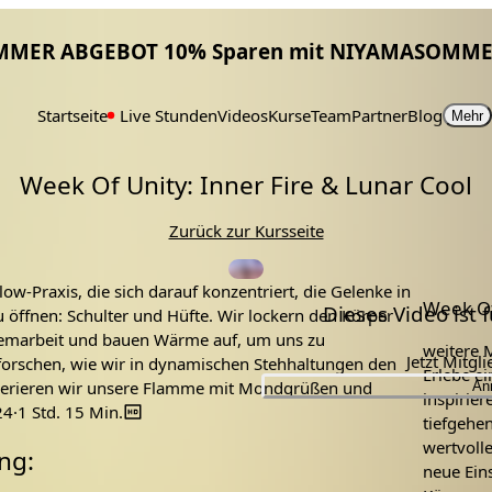
MMER ABGEBOT 10% Sparen mit NIYAMASOMME
Startseite
Live Stunden
Videos
Kurse
Team
Partner
Blog
Mehr
Week Of Unity: Inner Fire & Lunar Cool
Zurück zur Kursseite
low-Praxis, die sich darauf konzentriert, die Gelenke in
Week Of
Dieses Video ist
ffnen: Schulter und Hüfte. Wir lockern den Körper
temarbeit und bauen Wärme auf, um uns zu
weitere 
Jetzt Mitgl
forschen, wie wir in dynamischen Stehhaltungen den
Erlebe e
erieren wir unsere Flamme mit Mondgrüßen und
An
inspirier
or wir für erholsame Rückbeugen auf den Boden
24
·
1 Std. 15 Min.
tiefgehe
 Lungen zu öffnen und unsere Fantasie anzuregen.
wertvoll
ng:
neue Eins
h: