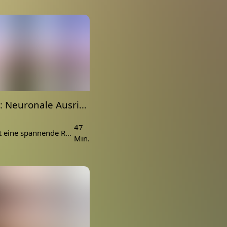
Vortrag: Neuronale Ausrichtung
47
Dich erwartet eine spannende Reise durch den Körper, in dem du ganzheitliche Verbindungen erkennst, Stellschrauben für deine Gesundheit drehen kannst und neue Räume in dir erkundest.
Min.