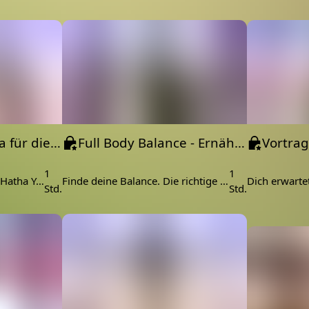
ng zur Schwerkraft durch Wall Yoga. Wir kombinieren
e Plank und Downward Dog mit der Unterstützung der
rbindung und ein besseres Verständnis für deinen
wir uns in die Haltungen hineinfallen lassen und sie
den Kopf stellen, erfährst du eine intensive und
Ernährung und ins Gleichgewicht bringt
Hatha Yoga - Yoga für die Liebe
Full Body Balance - Ernährungsvortrag
t manchmal schwierig und kann zu Stress führen. Stress
1
1
Wir üben eine besondere Hatha Yoga Stunde für unser Herz.
Finde deine Balance. Die richtige Ernährung ist manchmal schwierig und kann zu Stress führen
hen Ernährung. Wie man hier die Waage hält und man
Std.
Std.
 Ernährung erzählt dir Steffi in einem spannenden
na | schmerzfrei Yoga üben
um Yoga, aber hinterher tut dir alles weh? Oft schleifen