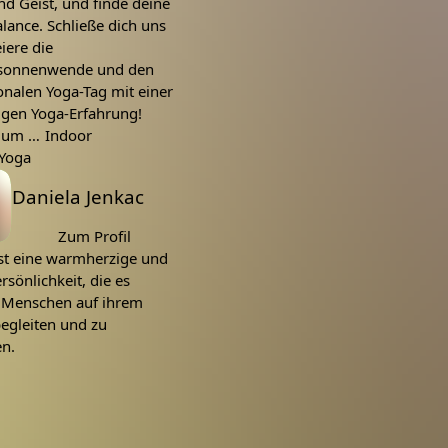
nd Geist, und finde deine
lance. Schließe dich uns
iere die
onnenwende und den
onalen Yoga-Tag mit einer
tigen Yoga-Erfahrung!
glieder
Indoor
Yoga
Daniela Jenkac
Zum Profil
ist eine warmherzige und
rsönlichkeit, die es
, Menschen auf ihrem
egleiten und zu
en.