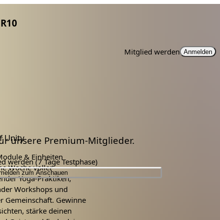
R10
Mitglied werden
Anmelden
 Unity
 für unsere Premium-Mitglieder.
Module & Einheiten
ied werden (7 Tage Testphase)
ine Woche voller
melden zum Anschauen
ender Yoga-Praktiken,
nder Workshops und
er Gemeinschaft. Gewinne
ichten, stärke deinen