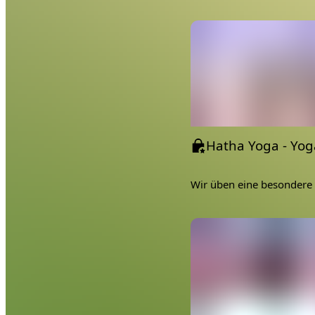
Erlebe eine neue Beziehu
klassische Haltungen wi
Wand, um eine tiefere Ve
Körper aufzubauen. Indem 
dann in Umkehrungen auf 
transformative Praxis.
Full Body Balance - Wie 
Die richtige Ernährung is
wiederum führt zur falsc
glücklich wird mit seiner
Vortrag.
Mittwoch:
Mein Körper – Meine Asa
Kennst du das? Du gehst z