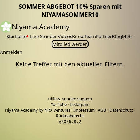
SOMMER ABGEBOT 10% Sparen mit
NIYAMASOMMER10
Niyama.Academy
Startseite
Live Stunden
Videos
Kurse
Team
Partner
Blog
Mehr
Mitglied werden
Anmelden
Keine Treffer mit den aktuellen Filtern.
Hilfe & Kunden Support
YouTube
·
Instagram
Niyama.Academy by NRX.Ventures
·
Impressum
·
AGB
·
Datenschutz
·
Rückgaberecht
v2026.8.2